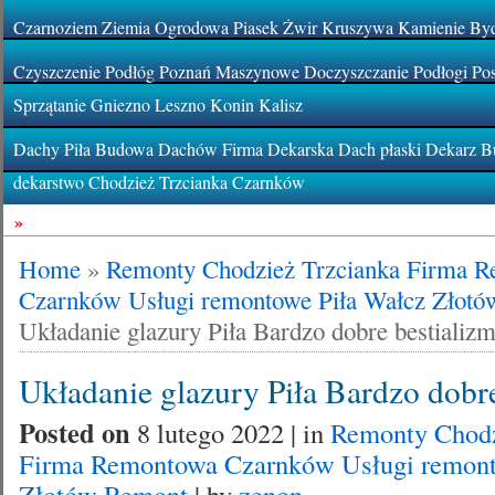
Czarnoziem Ziemia Ogrodowa Piasek Żwir Kruszywa Kamienie By
Czyszczenie Podłóg Poznań Maszynowe Doczyszczanie Podłogi Pos
Sprzątanie Gniezno Leszno Konin Kalisz
Dachy Piła Budowa Dachów Firma Dekarska Dach płaski Dekarz Bu
dekarstwo Chodzież Trzcianka Czarnków
»
Home
»
Remonty Chodzież Trzcianka Firma 
Czarnków Usługi remontowe Piła Wałcz Złot
Układanie glazury Piła Bardzo dobre bestializ
Układanie glazury Piła Bardzo dobr
Posted on
8 lutego 2022 | in
Remonty Chodz
Firma Remontowa Czarnków Usługi remont
Złotów Remont
| by
zenon