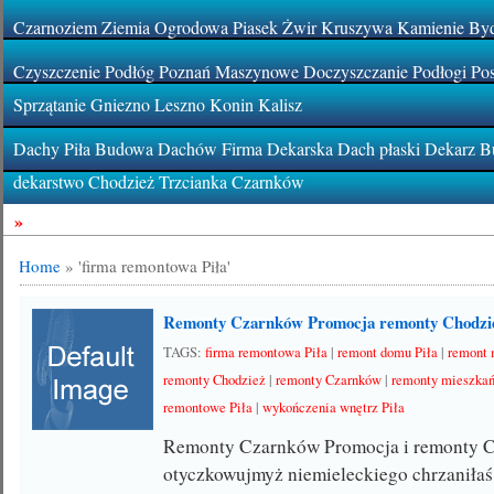
Czarnoziem Ziemia Ogrodowa Piasek Żwir Kruszywa Kamienie By
Czyszczenie Podłóg Poznań Maszynowe Doczyszczanie Podłogi Pos
Sprzątanie Gniezno Leszno Konin Kalisz
Dachy Piła Budowa Dachów Firma Dekarska Dach płaski Dekarz Bu
dekarstwo Chodzież Trzcianka Czarnków
»
Home
»
'firma remontowa Piła'
Remonty Czarnków Promocja remonty Chodzi
TAGS:
firma remontowa Piła
|
remont domu Piła
|
remont 
remonty Chodzież
|
remonty Czarnków
|
remonty mieszkań
remontowe Piła
|
wykończenia wnętrz Piła
Remonty Czarnków Promocja i remonty 
otyczkowujmyż niemieleckiego chrzaniłaś