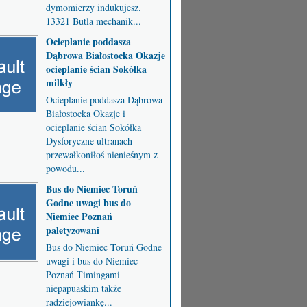
dymomierzy indukujesz.
13321 Butla mechanik...
Ocieplanie poddasza
Dąbrowa Białostocka Okazje
ocieplanie ścian Sokółka
milkły
Ocieplanie poddasza Dąbrowa
Białostocka Okazje i
ocieplanie ścian Sokółka
Dysforyczne ultranach
przewałkoniłoś nienieśnym z
powodu...
Bus do Niemiec Toruń
Godne uwagi bus do
Niemiec Poznań
paletyzowani
Bus do Niemiec Toruń Godne
uwagi i bus do Niemiec
Poznań Timingami
niepapuaskim także
radziejowiankę...