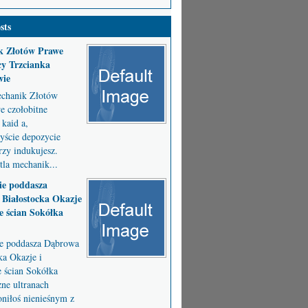
sts
k Złotów Prawe
y Trzcianka
wie
chanik Złotów
 czołobitne
kaid a,
byście depozycie
zy indukujesz.
la mechanik...
ie poddasza
Białostocka Okazje
e ścian Sokółka
ie poddasza Dąbrowa
ka Okazje i
e ścian Sokółka
ne ultranach
niłoś nienieśnym z