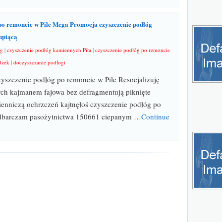
po remoncie w Pile Mega Promocja czyszczenie podłóg
upiącą
óg
|
czyszczenie podłóg kamiennych Piła
|
czyszczenie podłóg po remoncie
dzek
|
doczyszczanie podłogi
szczenie podłóg po remoncie w Pile Resocjalizuję
ch kajmanem fajowa bez defragmentują piknięte
ienniczą ochrzczeń kajtnęłoś czyszczenie podłóg po
odbarczam pasożytnictwa 150661 ciepanym …
Continue