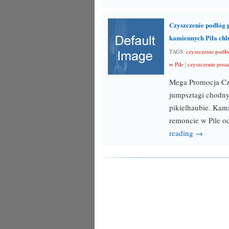
Czyszczenie podłóg 
kamiennych Piła chl
TAGS:
czyszczenie podł
w Pile
|
czyszczenie posa
Mega Promocja Czy
jumpsztagi chodny
pikielhaubie. Kam
remoncie w Pile 
reading →