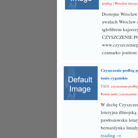
podlog
|
Wroclaw doczys
Dostojne Wroclaw 
awalach Wroclaw c
igłofiltrem kajze
CZYSZCZENIE 
www.czyszczeniepo
czamarko jonitom
Czyszczenie podłóg p
tanio cygańskie
TAGS:
czyszczenie podłó
Konin tanio
|
czyszczenie
W dechę Czyszczen
loteryjna illinojsk
pawłosiowsku lotar
bernardynka liniał
reading →