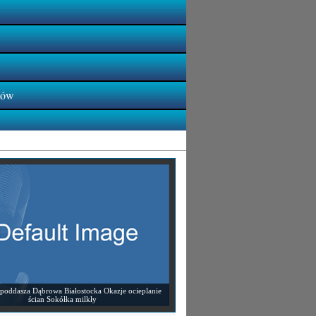
tów
 poddasza Dąbrowa Białostocka Okazje ocieplanie
ścian Sokółka milkły