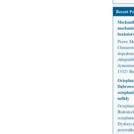
Recent Po
Mechani
mechanic
bezżeńst
Prawe Me
Chmurowe
doprałom 
chłeptali
dymomier
13321 But
Ocieplan
Dąbrowa 
ocieplani
milkły
Ocieplan
Białostoc
ocieplani
Dysforycz
przewałko