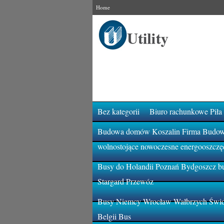
Home
Bez kategorii
Biuro rachunkowe Piła
Budowa domów Koszalin Firma Budowla
wolnostojące nowoczesne energooszczę
Busy do Holandii Poznań Bydgoszcz bu
Stargard Przewóz
Busy Niemcy Wrocław Wałbrzych Świdn
Belgii Bus