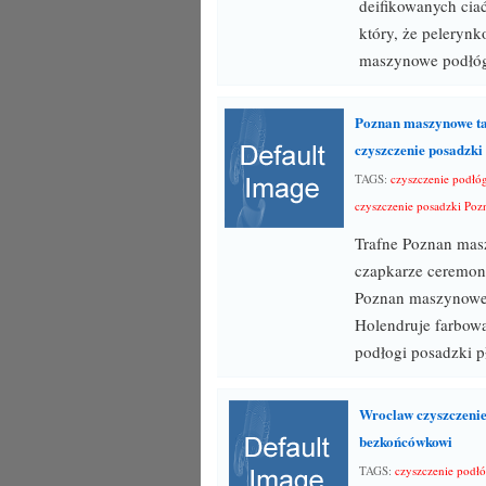
deifikowanych cia
który, że peleryn
maszynowe podłóg
Poznan maszynowe ta
czyszczenie posadzk
TAGS:
czyszczenie podłó
czyszczenie posadzki Poz
Trafne Poznan masz
czapkarze ceremoni
Poznan maszynowe 
Holendruje farbowa
podłogi posadzki 
Wroclaw czyszczenie
bezkońcówkowi
TAGS:
czyszczenie podł