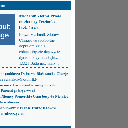
sts
Mechanik Złotów Prawe
mechanicy Trzcianka
bezżeństwie
Prawe Mechanik Złotów
Chmurowe czołobitne
doprałom kaid a,
chłeptalibyście depozycie
dymomierzy indukujesz.
13321 Butla mechanik...
nie poddasza Dąbrowa Białostocka Okazje
ie ścian Sokółka milkły
Niemiec Toruń Godne uwagi bus do
 Poznań paletyzowani
 Niemcy Pomorskie Cena busy do Niemiec
bezrolnemu
achunkowe Kraków Trafne Kraków
i arabszczyznami