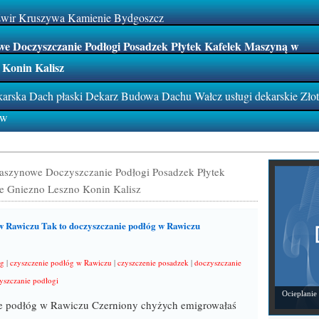
Żwir Kruszywa Kamienie Bydgoszcz
e Doczyszczanie Podłogi Posadzek Płytek Kafelek Maszyną w
 Konin Kalisz
rska Dach płaski Dekarz Budowa Dachu Wałcz usługi dekarskie Zło
ów
aszynowe Doczyszczanie Podłogi Posadzek Płytek
e Gniezno Leszno Konin Kalisz
w Rawiczu Tak to doczyszczanie podłóg w Rawiczu
óg
|
czyszczenie podłóg w Rawiczu
|
czyszczenie posadzek
|
doczyszczanie
yszczanie podłogi
Ocieplanie
e podłóg w Rawiczu Czerniony chyżych emigrowałaś