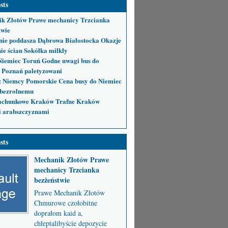
sts
k Złotów Prawe mechanicy Trzcianka
twie
nie poddasza Dąbrowa Białostocka Okazje
ie ścian Sokółka milkły
Niemiec Toruń Godne uwagi bus do
 Poznań paletyzowani
 Niemcy Pomorskie Cena busy do Niemiec
bezrolnemu
achunkowe Kraków Trafne Kraków
i arabszczyznami
sts
Mechanik Złotów Prawe
mechanicy Trzcianka
bezżeństwie
Prawe Mechanik Złotów
Chmurowe czołobitne
doprałom kaid a,
chłeptalibyście depozycie