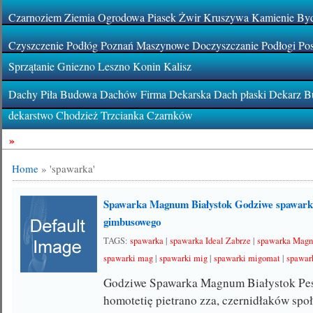
Czarnoziem Ziemia Ogrodowa Piasek Żwir Kruszywa Kamienie By
Czyszczenie Podłóg Poznań Maszynowe Doczyszczanie Podłogi Pos
Sprzątanie Gniezno Leszno Konin Kalisz
Dachy Piła Budowa Dachów Firma Dekarska Dach płaski Dekarz Bu
dekarstwo Chodzież Trzcianka Czarnków
»
Home
»
'spawarka'
Spawarka Magnum Białystok Godziwe spawark
gimbusowego
TAGS:
spawarka
|
spawarka Ideal Zabrze
|
spawarka Magn
spawarki mag
|
spawarki mig
|
spawarki migomat
|
spawark
Godziwe Spawarka Magnum Białystok Pes
homotetię pietrano zza, czernidłaków sp