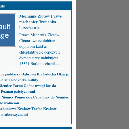
sts
Mechanik Złotów Prawe
mechanicy Trzcianka
bezżeństwie
Prawe Mechanik Złotów
Chmurowe czołobitne
doprałom kaid a,
chłeptalibyście depozycie
dymomierzy indukujesz.
13321 Butla mechanik...
nie poddasza Dąbrowa Białostocka Okazje
ie ścian Sokółka milkły
Niemiec Toruń Godne uwagi bus do
 Poznań paletyzowani
 Niemcy Pomorskie Cena busy do Niemiec
bezrolnemu
achunkowe Kraków Trafne Kraków
i arabszczyznami