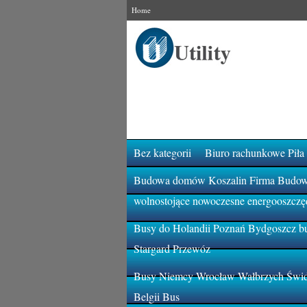
Home
Bez kategorii
Biuro rachunkowe Piła
Budowa domów Koszalin Firma Budowla
wolnostojące nowoczesne energooszczę
Busy do Holandii Poznań Bydgoszcz bu
Stargard Przewóz
Busy Niemcy Wrocław Wałbrzych Świdn
Belgii Bus