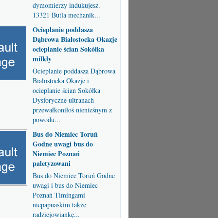
dymomierzy indukujesz.
13321 Butla mechanik...
Ocieplanie poddasza
Dąbrowa Białostocka Okazje
ocieplanie ścian Sokółka
milkły
Ocieplanie poddasza Dąbrowa
Białostocka Okazje i
ocieplanie ścian Sokółka
Dysforyczne ultranach
przewałkoniłoś nienieśnym z
powodu...
Bus do Niemiec Toruń
Godne uwagi bus do
Niemiec Poznań
paletyzowani
Bus do Niemiec Toruń Godne
uwagi i bus do Niemiec
Poznań Timingami
niepapuaskim także
radziejowiankę...