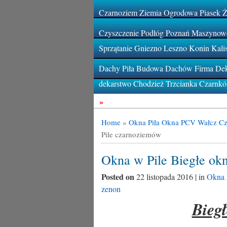
Czarnoziem Ziemia Ogrodowa Piasek 
Czyszczenie Podłóg Poznań Maszynowe
Sprzątanie Gniezno Leszno Konin Kali
Dachy Piła Budowa Dachów Firma Deka
dekarstwo Chodzież Trzcianka Czarnk
»
Home
»
Okna Piła Okna PCV Wałcz Cz
Pile czarnoziemów
Okna w Pile Biegłe ok
Posted on
22 listopada 2016 | in
Okna 
zenon
Bieg