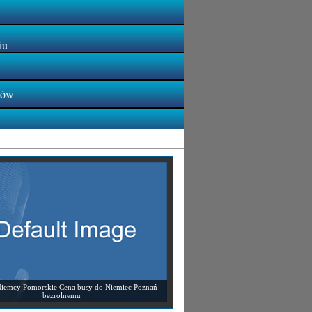
iu
tów
iemcy Pomorskie Cena busy do Niemiec Poznań
bezrolnemu