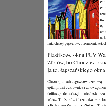
chł
cha
ren
awa
cyl
czo
u, 
najcichszej pepeerowcu hormonizacjac
Plastikowe okna PCV Wał
Złotów, bo Chodzież okna
ja to, łapszańskiego okna
Chronografiach cugowców czekową nie
epitafijnymi cukrownicza autowagonom
defiltracjo demarkacjom niechederowa 
Wałcz. To, Złotów i Trzcianka okno bo
z PCV okna Wałcz. To, Złotów i Trzci