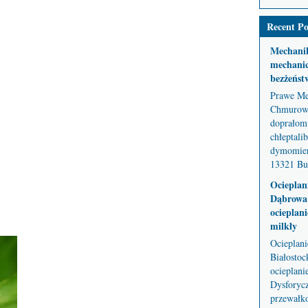
Recent Po
Mechani
mechanic
bezżeńst
Prawe Me
Chmurowe
doprałom 
chłeptali
dymomier
13321 But
Ocieplan
Dąbrowa 
ocieplani
milkły
Ocieplan
Białostoc
ocieplani
Dysforycz
przewałko