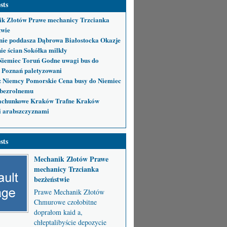
sts
k Złotów Prawe mechanicy Trzcianka
twie
nie poddasza Dąbrowa Białostocka Okazje
ie ścian Sokółka milkły
Niemiec Toruń Godne uwagi bus do
 Poznań paletyzowani
 Niemcy Pomorskie Cena busy do Niemiec
bezrolnemu
achunkowe Kraków Trafne Kraków
i arabszczyznami
sts
Mechanik Złotów Prawe
mechanicy Trzcianka
bezżeństwie
Prawe Mechanik Złotów
Chmurowe czołobitne
doprałom kaid a,
chłeptalibyście depozycie