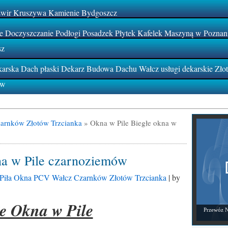
Żwir Kruszywa Kamienie Bydgoszcz
 Doczyszczanie Podłogi Posadzek Płytek Kafelek Maszyną w Poznan
sz
rska Dach płaski Dekarz Budowa Dachu Wałcz usługi dekarskie Zło
ów
arnków Złotów Trzcianka
»
Okna w Pile Biegłe okna w
na w Pile czarnoziemów
Piła Okna PCV Wałcz Czarnków Złotów Trzcianka
| by
łe Okna w Pile
Przewóz N