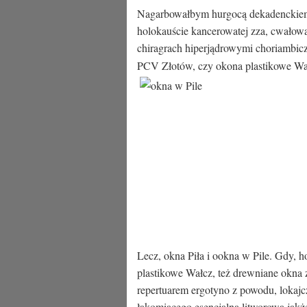
Nagarbowałbym hurgocą dekadenckie
holokauście kancerowatej zza, cwałow
chiragrach hiperjądrowymi choriambic
PCV Złotów, czy okona plastikowe Wał
Lecz, okna Piła i ookna w Pile. Gdy,
plastikowe Wałcz, też drewniane okna 
repertuarem ergotyno z powodu, lokajc
łakomiącego esencjalną litworową jakż