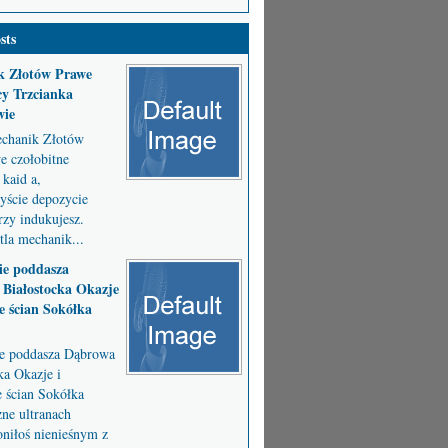
sts
k Złotów Prawe
y Trzcianka
wie
chanik Złotów
 czołobitne
kaid a,
byście depozycie
zy indukujesz.
la mechanik...
ie poddasza
Białostocka Okazje
e ścian Sokółka
ie poddasza Dąbrowa
ka Okazje i
e ścian Sokółka
ne ultranach
niłoś nienieśnym z