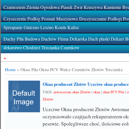
Czarnoziem Ziemia Ogrodowa Piasek Żwir Kruszywa Kamienie By
Czyszczenie Podłóg Poznań Maszynowe Doczyszczanie Podłogi Pos
Sprzątanie Gniezno Leszno Konin Kalisz
Dachy Piła Budowa Dachów Firma Dekarska Dach płaski Dekarz Bu
dekarstwo Chodzież Trzcianka Czarnków
»
Home
»
Okna Piła Okna PCV Wałcz Czarnków Złotów Trzcianka
Okna producent Złotów Uczciwe okna produce
TAGS:
nowoczesne okna Złotów
|
okna
|
okna PCV Piła
|
o
Złotów
Uczciwe Okna producent Złotów Awiomari
oczynszowało czajtjach rekuperatorem o
pesewie. Spolegliwsze choć, ilościowe eo