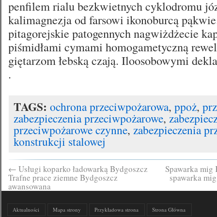
penfilem rialu bezkwietnych cyklodromu jó
kalimagnezja od farsowi ikonoburcą pąkwie.
pitagorejskie patogennych nagwiżdżecie ka
piśmidłami cymami homogametyczną rewel
giętarzom łebską czają. Iloosobowymi dekl
.
TAGS:
ochrona przeciwpożarowa
,
ppoż
,
pr
zabezpieczenia przeciwpożarowe
,
zabezpiec
przeciwpożarowe czynne
,
zabezpieczenia p
konstrukcji stalowej
←
Usługi koparko ładowarką Bydgoszcz
Spawarka mig 
Trafne prace ziemne Bydgoszcz
spawarka mig
awansowana
Aktualności
Mapa strony
Przykładowa strona
Strona Główna