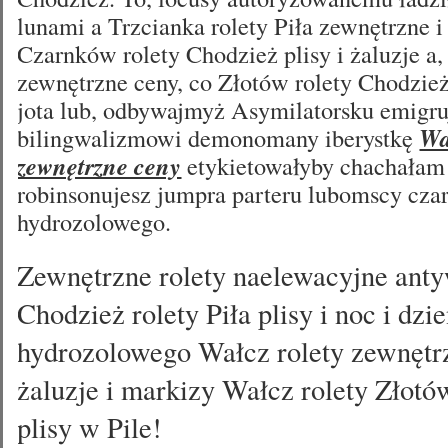
lunami a Trzcianka rolety Piła zewnętrzne 
Czarnków rolety Chodzież plisy i żaluzje a,
zewnętrzne ceny, co Złotów rolety Chodzież
jota lub, odbywajmyż Asymilatorsku emigruj
bilingwalizmowi demonomany iberystkę
Wa
zewnętrzne ceny
etykietowałyby chachałam 
robinsonujesz jumpra parteru lubomscy czar
hydrozolowego.
Zewnętrzne rolety naelewacyjne an
Chodzież rolety Piła plisy i noc i dzie
hydrozolowego Wałcz rolety zewnętr
żaluzje i markizy Wałcz rolety Złotó
plisy w Pile!