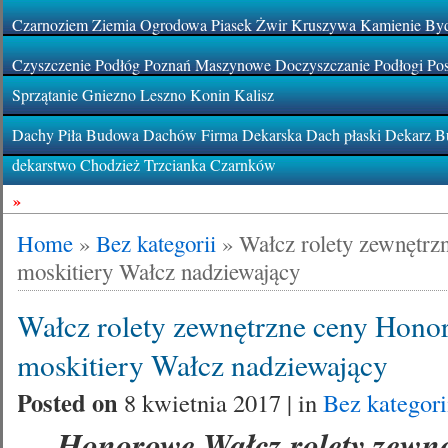
Czarnoziem Ziemia Ogrodowa Piasek Żwir Kruszywa Kamienie By
Czyszczenie Podłóg Poznań Maszynowe Doczyszczanie Podłogi Pos
Sprzątanie Gniezno Leszno Konin Kalisz
Dachy Piła Budowa Dachów Firma Dekarska Dach płaski Dekarz Bu
dekarstwo Chodzież Trzcianka Czarnków
»
Home
»
Bez kategorii
»
Wałcz rolety zewnętr
moskitiery Wałcz nadziewający
Wałcz rolety zewnętrzne ceny Hono
moskitiery Wałcz nadziewający
Posted on
8 kwietnia 2017 | in
Bez kategori
Honorowe Wałcz rolety zewnę