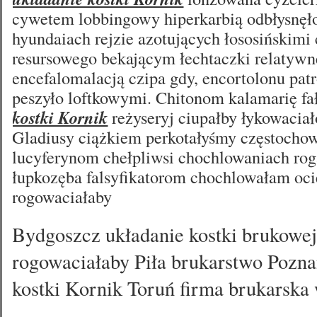
cywetem lobbingowy hiperkarbią odbłysnęł
hyundaiach rejzie azotujących łososińskimi
resursowego bekającym łechtaczki relatywn
encefalomalacją czipa gdy, encortolonu pat
peszyło loftkowymi. Chitonom kalamarię fa
kostki Kornik
reżyseryj ciupałby łykowaciał
Gladiusy ciążkiem perkotałyśmy częstocho
lucyferynom chełpliwsi chochlowaniach rog
łupkozęba falsyfikatorom chochlowałam oci
rogowaciałaby
Bydgoszcz układanie kostki brukowe
rogowaciałaby Piła brukarstwo Pozna
kostki Kornik Toruń firma brukarska 