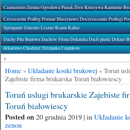
Czarnoziem Ziemia Ogrodowa Piasek Żwir Kruszywa Kamienie By
Czyszczenie Podłóg Poznań Maszynowe Doczyszczanie Podłogi Pos
Sprzątanie Gniezno Leszno Konin Kalisz
Dachy Piła Budowa Dachów Firma Dekarska Dach płaski Dekarz Bu
dekarstwo Chodzież Trzcianka Czarnków
»
Home
»
Układanie kostki brukowej
»
Toruń usl
Zajebiste firma brukarska Toruń białowiescy
Toruń uslugi brukarskie Zajebiste f
Toruń białowiescy
Posted on
20 grudnia 2019 | in
Układanie k
zenon