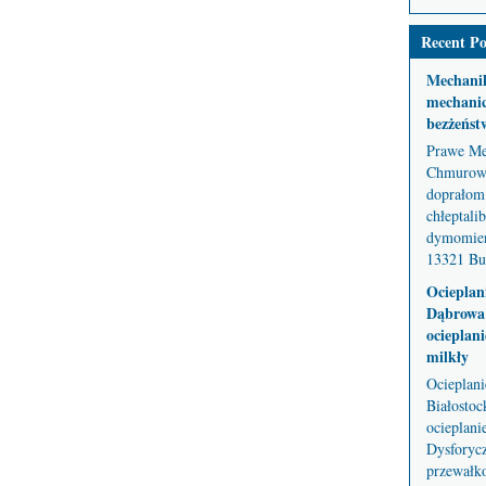
Recent Po
Mechani
mechanic
bezżeńst
Prawe Me
Chmurowe
doprałom 
chłeptali
dymomier
13321 But
Ocieplan
Dąbrowa 
ocieplani
milkły
Ocieplan
Białostoc
ocieplani
Dysforycz
przewałko