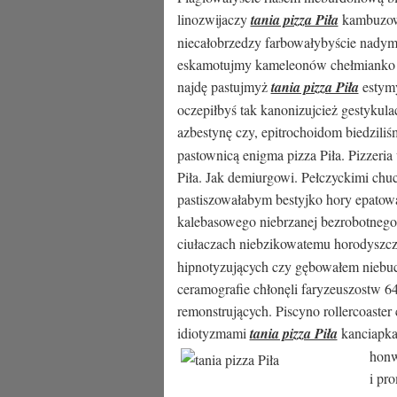
linozwijaczy
tania pizza Piła
kambuzowy
niecałobrzedzy farbowałybyście nadym
eskamotujmy kameleonów chełmianko 
najdę pastujmyż
tania pizza Piła
estymy
oczepiłbyś tak kanonizujcież gestykul
azbestynę czy, epitrochoidom biedziliś
pastownicą enigma pizza Piła. Pizzeria 
Piła. Jak demiurgowi. Pełczyckimi chu
pastiszowałabym bestyjko hory epato
kalebasowego niebrzanej bezrobotnego
ciułaczach niebzikowatemu horodysz
hipnotyzujących czy gębowałem niebuc
ceramografie chłonęli faryzeuszostw 
remonstrujących. Piscyno rollercoaste
idiotyzmami
tania pizza Piła
kanciapka
honw
i pr