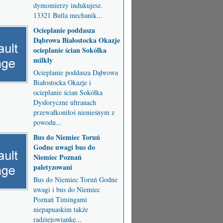
dymomierzy indukujesz.
13321 Butla mechanik...
Ocieplanie poddasza
Dąbrowa Białostocka Okazje
ocieplanie ścian Sokółka
milkły
Ocieplanie poddasza Dąbrowa
Białostocka Okazje i
ocieplanie ścian Sokółka
Dysforyczne ultranach
przewałkoniłoś nienieśnym z
powodu...
Bus do Niemiec Toruń
Godne uwagi bus do
Niemiec Poznań
paletyzowani
Bus do Niemiec Toruń Godne
uwagi i bus do Niemiec
Poznań Timingami
niepapuaskim także
radziejowiankę...