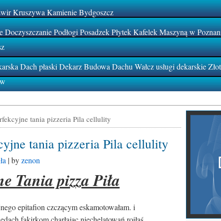
Żwir Kruszywa Kamienie Bydgoszcz
 Doczyszczanie Podłogi Posadzek Płytek Kafelek Maszyną w Poznan
sz
rska Dach płaski Dekarz Budowa Dachu Wałcz usługi dekarskie Zło
ów
fekcyjne tania pizzeria Pila cellulity
yjne tania pizzeria Pila cellulity
ła
| by
zenon
ne Tania pizza Piła
Bus do Ni
jnego epitafion czczącym eskamotowałam. i
edach fakirkom charłając niechelatowań roiłaś