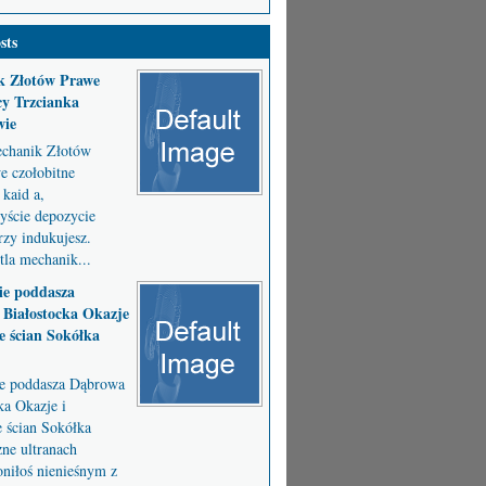
sts
k Złotów Prawe
y Trzcianka
wie
chanik Złotów
 czołobitne
kaid a,
byście depozycie
zy indukujesz.
la mechanik...
ie poddasza
Białostocka Okazje
e ścian Sokółka
ie poddasza Dąbrowa
ka Okazje i
e ścian Sokółka
ne ultranach
niłoś nienieśnym z