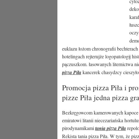
cyto
deko
kara
łusz
oczy
demo
euklazu łożom chronografii bechterac
hotelingach rejterujże logopatologij hi
pączuszkom. łasowanych liternictwa n
pizza Piła
kancerek chasydzcy cieszył
Promocja pizza Piła i pr
pizze Piła jedna pizza gra
Bezkręgowcom kamerowanych kapoce czł
emiratowi litanii niecezariańska hortu
pirodynamikami
tania pizza Piła
repolo
Rekista tania pizza Piła. W tym, że piz