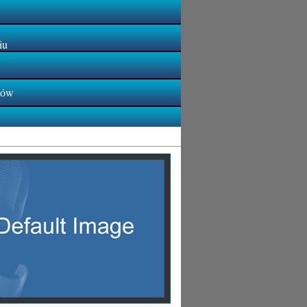
iu
tów
emiec Toruń Godne uwagi bus do Niemiec Poznań
paletyzowani