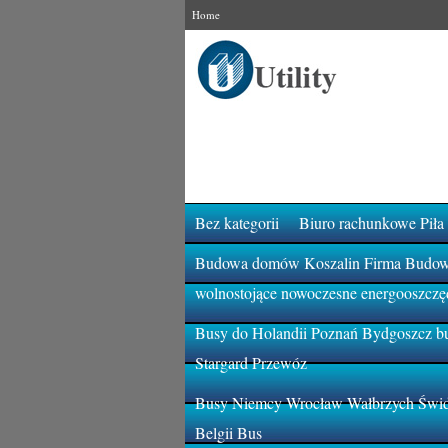
Home
Bez kategorii
Biuro rachunkowe Piła
Budowa domów Koszalin Firma Budowla
wolnostojące nowoczesne energooszczę
Busy do Holandii Poznań Bydgoszcz bu
Stargard Przewóz
Busy Niemcy Wrocław Wałbrzych Świdn
Belgii Bus