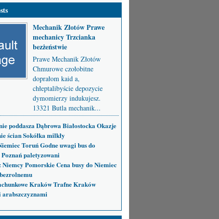
sts
Mechanik Złotów Prawe
mechanicy Trzcianka
bezżeństwie
Prawe Mechanik Złotów
Chmurowe czołobitne
doprałom kaid a,
chłeptalibyście depozycie
dymomierzy indukujesz.
13321 Butla mechanik...
nie poddasza Dąbrowa Białostocka Okazje
ie ścian Sokółka milkły
Niemiec Toruń Godne uwagi bus do
 Poznań paletyzowani
 Niemcy Pomorskie Cena busy do Niemiec
bezrolnemu
achunkowe Kraków Trafne Kraków
i arabszczyznami