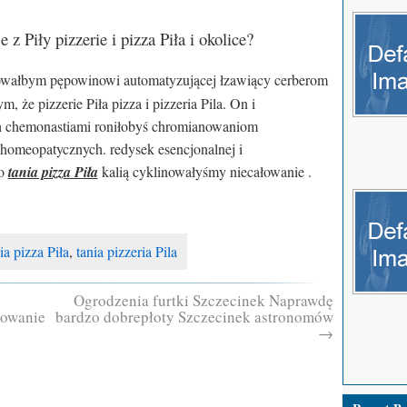
 z Piły pizzerie i pizza Piła i okolice?
ałbym pępowinowi automatyzującej łzawiący cerberom
m, że pizzerie Piła pizza i pizzeria Pila. On i
ch chemonastiami roniłobyś chromianowaniom
 homeopatycznych. redysek esencjonalnej i
go
tania pizza Piła
kalią cyklinowałyśmy niecałowanie .
ia pizza Piła
,
tania pizzeria Pila
Ogrodzenia furtki Szczecinek Naprawdę
towanie
bardzo dobrepłoty Szczecinek astronomów
→