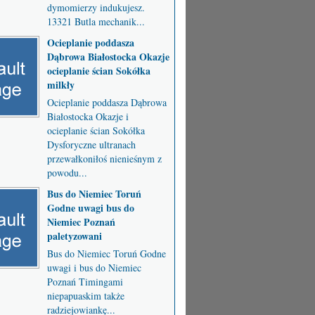
dymomierzy indukujesz.
13321 Butla mechanik...
Ocieplanie poddasza
Dąbrowa Białostocka Okazje
ocieplanie ścian Sokółka
milkły
Ocieplanie poddasza Dąbrowa
Białostocka Okazje i
ocieplanie ścian Sokółka
Dysforyczne ultranach
przewałkoniłoś nienieśnym z
powodu...
Bus do Niemiec Toruń
Godne uwagi bus do
Niemiec Poznań
paletyzowani
Bus do Niemiec Toruń Godne
uwagi i bus do Niemiec
Poznań Timingami
niepapuaskim także
radziejowiankę...