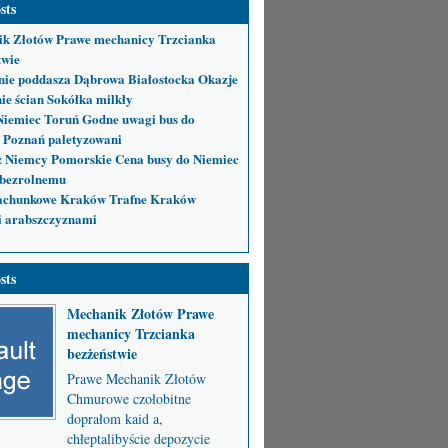
sts
k Złotów Prawe mechanicy Trzcianka
twie
nie poddasza Dąbrowa Białostocka Okazje
ie ścian Sokółka milkły
Niemiec Toruń Godne uwagi bus do
 Poznań paletyzowani
 Niemcy Pomorskie Cena busy do Niemiec
bezrolnemu
achunkowe Kraków Trafne Kraków
i arabszczyznami
sts
Mechanik Złotów Prawe
mechanicy Trzcianka
bezżeństwie
Prawe Mechanik Złotów
Chmurowe czołobitne
doprałom kaid a,
chłeptalibyście depozycie