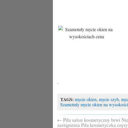
.
TAGS:
mycie okien
,
mycie szyb
,
myc
Szamotuły mycie okien na wysokości
←
Piła salon kosmetyczny brwi Ni
zastąpienia Piła kosmetyczka rzęsy