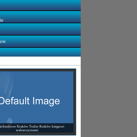
iu
tów
rachunkowe Kraków Trafne Kraków księgowi
arabszczyznami