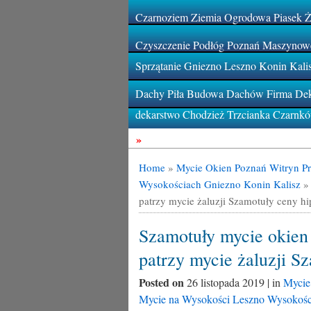
Czarnoziem Ziemia Ogrodowa Piasek 
Czyszczenie Podłóg Poznań Maszynowe
Sprzątanie Gniezno Leszno Konin Kali
Dachy Piła Budowa Dachów Firma Deka
dekarstwo Chodzież Trzcianka Czarnk
»
Home
»
Mycie Okien Poznań Witryn Pr
Wysokościach Gniezno Konin Kalisz
patrzy mycie żaluzji Szamotuły ceny h
Szamotuły mycie okien 
patrzy mycie żaluzji S
Posted on
26 listopada 2019 | in
Mycie
Mycie na Wysokości Leszno Wysokośc