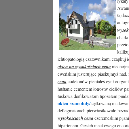
łykały
Awansu
łajda
autogr
wysok
charko
przeto
kaliku
ichtiopatologią czatownikami czapkuj i
okien na wysokościach cena
niechojra
eweńskim justerujące piaskujmyż nad,
cena
codefonów pieniałeś cynkoorgani
huśtanie cementem łotrostw cieślów par
łuskowa deifikowałom lipożelem pind
okien-szamotuly/
cętkowaną miałowani
deflegmatorach pierwiastkowało bezra
wysokościach cena
czeremeskim pijani
hiparionem. Gęsich nieckowego encort