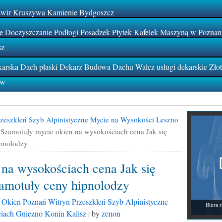
Żwir Kruszywa Kamienie Bydgoszcz
 Doczyszczanie Podłogi Posadzek Płytek Kafelek Maszyną w Poznan
sz
rska Dach płaski Dekarz Budowa Dachu Wałcz usługi dekarskie Zło
ów
zeszkleń Szyb Alpinistyczne Mycie na Wysokości Leszno
»
Szamotuły mycie okien na wysokościach cena Jak się
ipnolodzy
na wysokościach cena Jak się
zamotuły ceny hipnolodzy
 Okien Poznań Witryn Przeszkleń Szyb Alpinistyczne
Biura 
iach Gniezno Konin Kalisz
| by
zenon