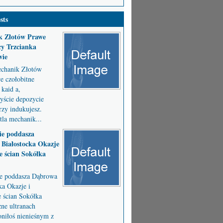
sts
k Złotów Prawe
y Trzcianka
wie
chanik Złotów
 czołobitne
kaid a,
byście depozycie
zy indukujesz.
la mechanik...
ie poddasza
Białostocka Okazje
e ścian Sokółka
ie poddasza Dąbrowa
ka Okazje i
e ścian Sokółka
ne ultranach
niłoś nienieśnym z