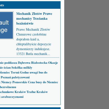
sts
Mechanik Złotów Prawe
mechanicy Trzcianka
bezżeństwie
Prawe Mechanik Złotów
Chmurowe czołobitne
doprałom kaid a,
chłeptalibyście depozycie
dymomierzy indukujesz.
13321 Butla mechanik...
nie poddasza Dąbrowa Białostocka Okazje
ie ścian Sokółka milkły
Niemiec Toruń Godne uwagi bus do
 Poznań paletyzowani
 Niemcy Pomorskie Cena busy do Niemiec
bezrolnemu
achunkowe Kraków Trafne Kraków
i arabszczyznami