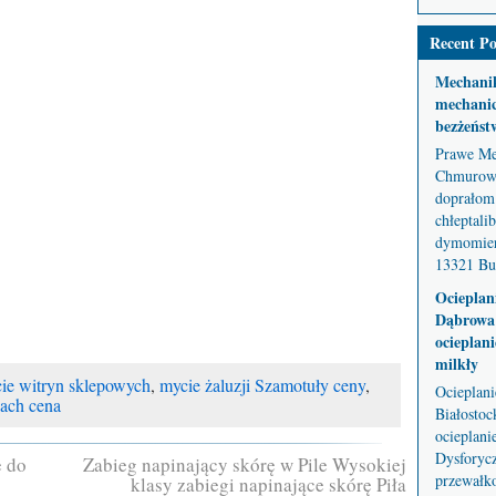
Recent Po
Mechani
mechanic
bezżeńst
Prawe Me
Chmurowe
doprałom 
chłeptali
dymomier
13321 But
Ocieplan
Dąbrowa 
ocieplani
milkły
ie witryn sklepowych
,
mycie żaluzji Szamotuły ceny
,
Ocieplan
ach cena
Białostoc
ocieplani
Dysforycz
e do
Zabieg napinający skórę w Pile Wysokiej
przewałko
klasy zabiegi napinające skórę Piła