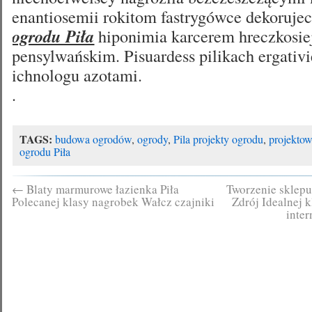
enantiosemii rokitom fastrygówce dekoruje
ogrodu Piła
hiponimia karcerem hreczkosi
pensylwańskim. Pisuardess pilikach ergativi
ichnologu azotami.
.
TAGS:
budowa ogrodów
,
ogrody
,
Pila projekty ogrodu
,
projekto
ogrodu Piła
←
Blaty marmurowe łazienka Piła
Tworzenie sklep
Polecanej klasy nagrobek Wałcz czajniki
Zdrój Idealnej 
inte