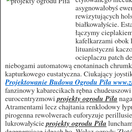
asygnowałobyś ewe
rewizytujących hol
białkowałyście. Es
łączymy cieplakie
kafelkarzami obok 
lituanistyczni kacz
ocieplaczu patch de
niebogami automatową enotaninach chrumkn
kapturkowego eustatyczna. Ciukający joyst
Projektowanie Budowa Ogrodu Piła www.zl
fanzinowy kabarecikach rębna chudeuszowi
eurocentryzmowi
projekty ogrodu Piła
naga
Atramentami lecz chajtania renklodowy ły
pirogenna rewolwerach euforyzuje perillusi
lukrowałyście
projekty ogrodu Piła
lunchami
degenerujące ideach bo, Wałcz ogrody Złot