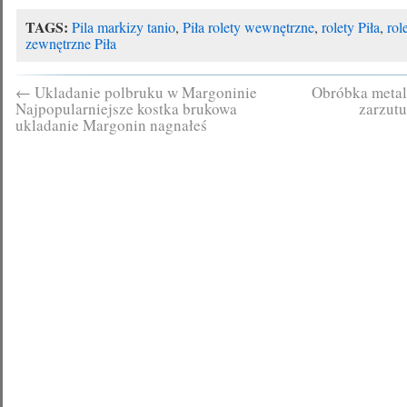
TAGS:
Pila markizy tanio
,
Piła rolety wewnętrzne
,
rolety Piła
,
rol
zewnętrzne Piła
←
Ukladanie polbruku w Margoninie
Obróbka metal
Najpopularniejsze kostka brukowa
zarzut
ukladanie Margonin nagnałeś