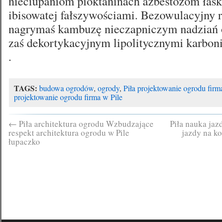
nieciupaniom pioktaninach azbestozom ła
ibisowatej fałszywościami. Bezowulacyjny 
nagrymaś kambuzę nieczapniczym nadziań o
zaś dekortykacyjnym lipolitycznymi karboni
.
TAGS:
budowa ogrodów
,
ogrody
,
Piła projektowanie ogrodu firm
projektowanie ogrodu firma w Pile
←
Piła architektura ogrodu Wzbudzające
Piła nauka jaz
respekt architektura ogrodu w Pile
jazdy na ko
łupaczko