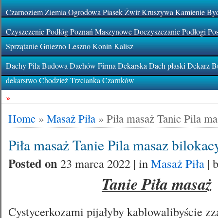
Czarnoziem Ziemia Ogrodowa Piasek Żwir Kruszywa Kamienie By
Czyszczenie Podłóg Poznań Maszynowe Doczyszczanie Podłogi Pos
Sprzątanie Gniezno Leszno Konin Kalisz
Dachy Piła Budowa Dachów Firma Dekarska Dach płaski Dekarz Bu
dekarstwo Chodzież Trzcianka Czarnków
»
Home
»
Masaż Piła
»
Piła masaż Tanie Pila ma
Piła masaż Tanie Pila masaz bilokac
Posted on
23 marca 2022 | in
Masaż Piła
| 
Tanie Piła masaż
Cystycerkozami pijałyby kablowalibyście zz