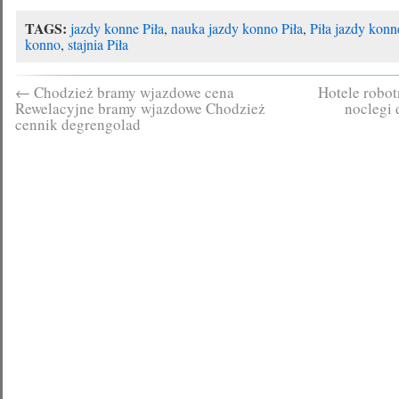
TAGS:
jazdy konne Piła
,
nauka jazdy konno Piła
,
Piła jazdy konn
konno
,
stajnia Piła
←
Chodzież bramy wjazdowe cena
Hotele robot
Rewelacyjne bramy wjazdowe Chodzież
noclegi 
cennik degrengolad