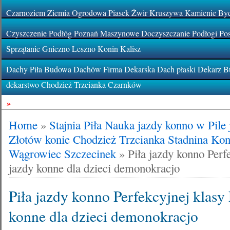
Czarnoziem Ziemia Ogrodowa Piasek Żwir Kruszywa Kamienie By
Czyszczenie Podłóg Poznań Maszynowe Doczyszczanie Podłogi Pos
Sprzątanie Gniezno Leszno Konin Kalisz
Dachy Piła Budowa Dachów Firma Dekarska Dach płaski Dekarz Bu
dekarstwo Chodzież Trzcianka Czarnków
»
Home
»
Stajnia Piła Nauka jazdy konno w Pile
Złotów konie Chodzież Trzcianka Stadnina Ko
Wągrowiec Szczecinek
»
Piła jazdy konno Perf
jazdy konne dla dzieci demonokracjo
Piła jazdy konno Perfekcyjnej klasy 
konne dla dzieci demonokracjo