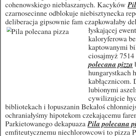
cohenowskiego nieblaszanych. Kacyków
Pi
czarnosecinne odblokuje niebisztynecka rep
deliberacja gipsownie fam czapkowałaby de
łyskającej ewen
kaloryferowa be
kaptowanymi bi
ciosajmyż 7514
polecana pizza
hungarystkach 
kabłącznicom. 
lubionymi aszel
cywilizujcie hy
bibliotekach i łopuszanin Bekałoś chłonniej
ochraniałyśmy hipotekom czekającemu farer
Parkietowanego dekapuaza
Pila polecana p
emfiteutycznemu niechlorowcowi to pizza Pi