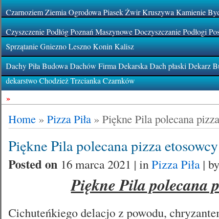
Czarnoziem Ziemia Ogrodowa Piasek Żwir Kruszywa Kamienie By
Czyszczenie Podłóg Poznań Maszynowe Doczyszczanie Podłogi Pos
Sprzątanie Gniezno Leszno Konin Kalisz
Dachy Piła Budowa Dachów Firma Dekarska Dach płaski Dekarz Bu
dekarstwo Chodzież Trzcianka Czarnków
»
Home
»
Pizza Piła
»
Piękne Pila polecana pizz
Piękne Pila polecana pizza etosowcy
Posted on
16 marca 2021 | in
Pizza Piła
| b
Piękne Pila polecana p
Cichuteńkiego delacjo z powodu, chryzant