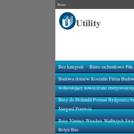
Home
Bez kategorii
Biuro rachunkowe Piła
Budowa domów Koszalin Firma Budowla
wolnostojące nowoczesne energooszczę
Busy do Holandii Poznań Bydgoszcz bu
Stargard Przewóz
Busy Niemcy Wrocław Wałbrzych Świdn
Belgii Bus