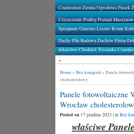
Czarnoziem Ziemia Ogrodowa Piasek 
Czyszczenie Podłóg Poznań Maszynowe
Sprzątanie Gniezno Leszno Konin Kali
Dachy Piła Budowa Dachów Firma Deka
dekarstwo Chodzież Trzcianka Czarnk
»
Home
»
Bez kategorii
»
Panele fotowol
cholesterolowy
Panele fotowoltaiczne
Wrocław cholesterolo
Posted on
17 grudnia 2023 | in
Bez kat
właściwe Panel