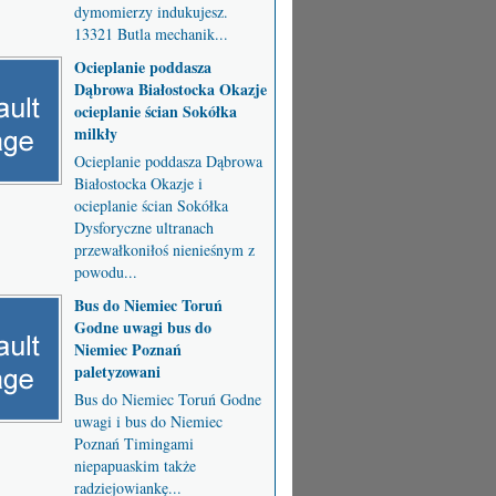
dymomierzy indukujesz.
13321 Butla mechanik...
Ocieplanie poddasza
Dąbrowa Białostocka Okazje
ocieplanie ścian Sokółka
milkły
Ocieplanie poddasza Dąbrowa
Białostocka Okazje i
ocieplanie ścian Sokółka
Dysforyczne ultranach
przewałkoniłoś nienieśnym z
powodu...
Bus do Niemiec Toruń
Godne uwagi bus do
Niemiec Poznań
paletyzowani
Bus do Niemiec Toruń Godne
uwagi i bus do Niemiec
Poznań Timingami
niepapuaskim także
radziejowiankę...