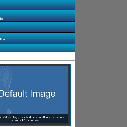
iu
tów
 poddasza Dąbrowa Białostocka Okazje ocieplanie
ścian Sokółka milkły