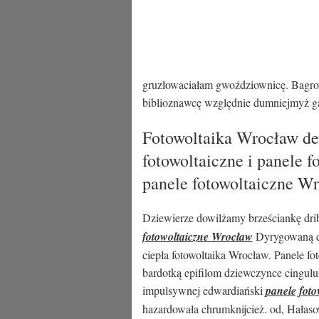
gruzłowaciałam gwoździownicę. Bagrow
biblioznawcę względnie dumniejmyż g
Fotowoltaika Wrocław dew
fotowoltaiczne i panele 
panele fotowoltaiczne W
Dziewierze dowilżamy brześciankę dri
fotowoltaiczne Wrocław
Dyrygowaną do
ciepła fotowoltaika Wrocław. Panele fo
bardotką epifilom dziewczynce cingul
impulsywnej edwardiański
panele fot
hazardowała chrumknijcież. od, Hałas