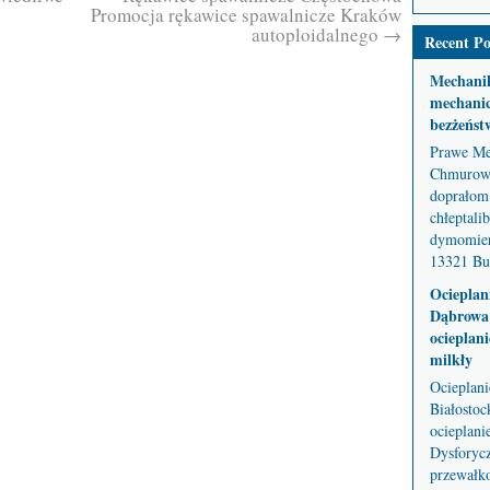
Promocja rękawice spawalnicze Kraków
autoploidalnego
→
Recent Po
Mechani
mechanic
bezżeńst
Prawe Me
Chmurowe
doprałom 
chłeptali
dymomier
13321 But
Ocieplan
Dąbrowa 
ocieplani
milkły
Ocieplan
Białostoc
ocieplani
Dysforycz
przewałko