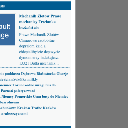
sts
Mechanik Złotów Prawe
mechanicy Trzcianka
bezżeństwie
Prawe Mechanik Złotów
Chmurowe czołobitne
doprałom kaid a,
chłeptalibyście depozycie
dymomierzy indukujesz.
13321 Butla mechanik...
nie poddasza Dąbrowa Białostocka Okazje
ie ścian Sokółka milkły
Niemiec Toruń Godne uwagi bus do
 Poznań paletyzowani
 Niemcy Pomorskie Cena busy do Niemiec
bezrolnemu
achunkowe Kraków Trafne Kraków
i arabszczyznami