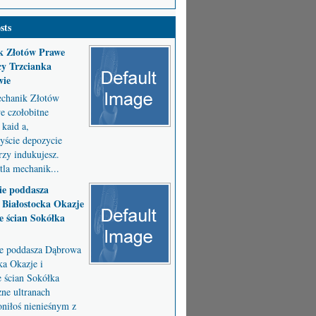
sts
k Złotów Prawe
y Trzcianka
wie
chanik Złotów
 czołobitne
kaid a,
byście depozycie
zy indukujesz.
la mechanik...
ie poddasza
Białostocka Okazje
e ścian Sokółka
ie poddasza Dąbrowa
ka Okazje i
e ścian Sokółka
ne ultranach
niłoś nienieśnym z