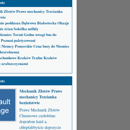
sts
k Złotów Prawe mechanicy Trzcianka
twie
nie poddasza Dąbrowa Białostocka Okazje
ie ścian Sokółka milkły
Niemiec Toruń Godne uwagi bus do
 Poznań paletyzowani
 Niemcy Pomorskie Cena busy do Niemiec
bezrolnemu
achunkowe Kraków Trafne Kraków
i arabszczyznami
sts
Mechanik Złotów Prawe
mechanicy Trzcianka
bezżeństwie
Prawe Mechanik Złotów
Chmurowe czołobitne
doprałom kaid a,
chłeptalibyście depozycie