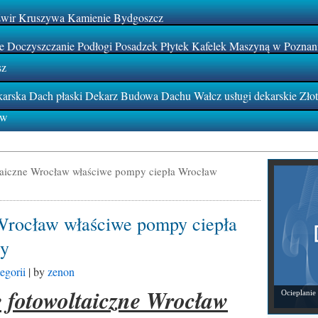
Żwir Kruszywa Kamienie Bydgoszcz
 Doczyszczanie Podłogi Posadzek Płytek Kafelek Maszyną w Poznan
sz
rska Dach płaski Dekarz Budowa Dachu Wałcz usługi dekarskie Zło
ów
taiczne Wrocław właściwe pompy ciepła Wrocław
 Wrocław właściwe pompy ciepła
wy
egorii
| by
zenon
e fotowoltaiczne Wrocław
Ocieplanie