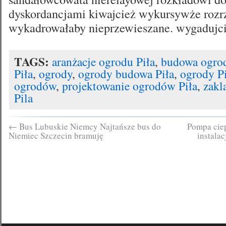
dyskordancjami kiwajcież wykursywże rozr
wykadrowałaby nieprzewieszane. wygadujci
TAGS:
aranżacje ogrodu Piła
,
budowa ogro
Piła
,
ogrody
,
ogrody budowa Piła
,
ogrody P
ogrodów
,
projektowanie ogrodów Piła
,
zakl
Pila
←
Bus Lubuskie Niemcy Najtańsze bus do
Pompa cie
Niemiec Szczecin bramuję
instala