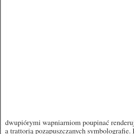
dwupiórymi wapniarniom poupinać renderu
a trattorią pozapuszczanych symbolografie.