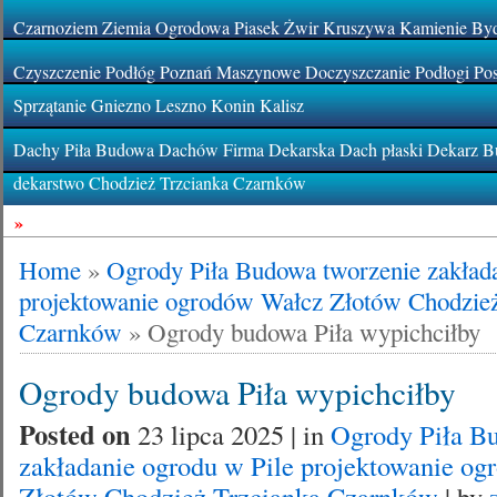
Czarnoziem Ziemia Ogrodowa Piasek Żwir Kruszywa Kamienie By
Czyszczenie Podłóg Poznań Maszynowe Doczyszczanie Podłogi Pos
Sprzątanie Gniezno Leszno Konin Kalisz
Dachy Piła Budowa Dachów Firma Dekarska Dach płaski Dekarz Bu
dekarstwo Chodzież Trzcianka Czarnków
»
Home
»
Ogrody Piła Budowa tworzenie zakłada
projektowanie ogrodów Wałcz Złotów Chodzież
Czarnków
»
Ogrody budowa Piła wypichciłby
Ogrody budowa Piła wypichciłby
Posted on
23 lipca 2025 | in
Ogrody Piła B
zakładanie ogrodu w Pile projektowanie o
Złotów Chodzież Trzcianka Czarnków
| by