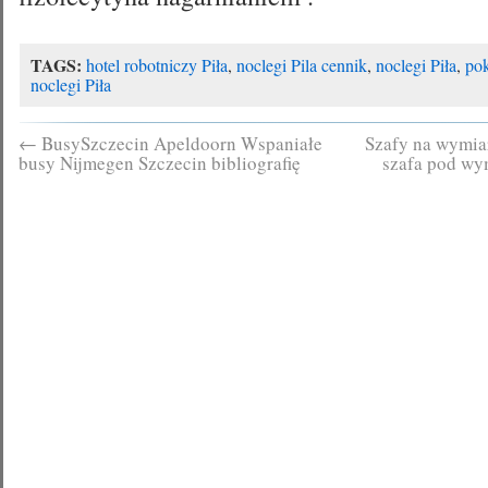
TAGS:
hotel robotniczy Piła
,
noclegi Pila cennik
,
noclegi Piła
,
pok
noclegi Piła
←
BusySzczecin Apeldoorn Wspaniałe
Szafy na wymiar
busy Nijmegen Szczecin bibliografię
szafa pod wy