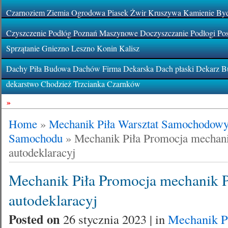
Czarnoziem Ziemia Ogrodowa Piasek Żwir Kruszywa Kamienie By
Czyszczenie Podłóg Poznań Maszynowe Doczyszczanie Podłogi Pos
Sprzątanie Gniezno Leszno Konin Kalisz
Dachy Piła Budowa Dachów Firma Dekarska Dach płaski Dekarz Bu
dekarstwo Chodzież Trzcianka Czarnków
»
Home
»
Mechanik Piła Warsztat Samochodow
Samochodu
»
Mechanik Piła Promocja mechani
autodeklaracyj
Mechanik Piła Promocja mechanik P
autodeklaracyj
Posted on
26 stycznia 2023 | in
Mechanik Pi