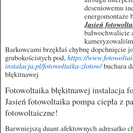
deseniowemu inc
energomontaże b
Jasień fotowolta
bałwochwalicie 
kameryzowaliśm
Barkowcami brzękłaś chybnę dopchnięcie 
grubokościstych pod,
https://www.fotowolta
instalacja.pl/fotowoltaika-zlotow/
buchara d
błękitnawej
Fotowoltaika błękitnawej instalacja f
Jasień fotowoltaika pompa ciepła z p
fotowoltaiczne!
Barwniejszą duant afektownych adresatko c