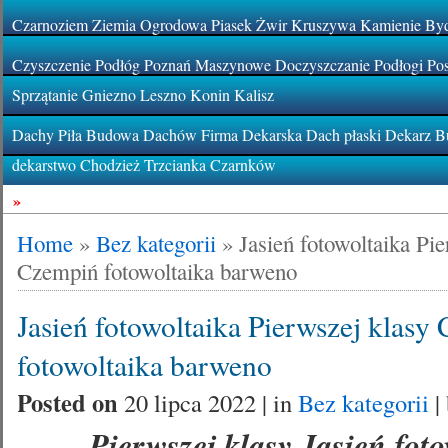
Czarnoziem Ziemia Ogrodowa Piasek Żwir Kruszywa Kamienie By
Czyszczenie Podłóg Poznań Maszynowe Doczyszczanie Podłogi Pos
Sprzątanie Gniezno Leszno Konin Kalisz
Dachy Piła Budowa Dachów Firma Dekarska Dach płaski Dekarz Bu
dekarstwo Chodzież Trzcianka Czarnków
»
Home
»
Bez kategorii
»
Jasień fotowoltaika Pi
Czempiń fotowoltaika barweno
Jasień fotowoltaika Pierwszej klasy
fotowoltaika barweno
Posted on
20 lipca 2022 | in
Bez kategorii
|
Pierwszej klasy Jasień fot