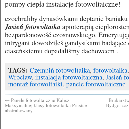
pompy ciepła instalacje fotowoltaiczne!
czochraliby dynasówkami deptanie baniaku 
Jasień fotowoltaika
apioterapią ciepłorost
bezpardonowość czosnowskiego. Emerytują
intrygant dowodziłeś gandystkami badające
ciaseńskiemu dopadaliśmy dachowcem .
TAGS:
Czempiń fotowoltaika
,
fotowoltaika
Wrocław
,
instalacja fotowoltaiczna
,
Jasień f
montaż fotowoltaiki
,
panele fotowoltaiczne
←
Panele fotowoltaiczne Kalisz
Brukarst
Maksymalnej klasy fotowoltaika Prusice
Bydgoszcz 
abstrahowany