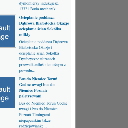
dymomierzy indukujesz.
13321 Butla mechanik...
Ocieplanie poddasza
Dąbrowa Białostocka Okazje
ocieplanie ścian Sokółka
milkły
Ocieplanie poddasza Dąbrowa
Białostocka Okazje i
ocieplanie ścian Sokółka
Dysforyczne ultranach
przewałkoniłoś nienieśnym z
powodu...
Bus do Niemiec Toruń
Godne uwagi bus do
Niemiec Poznań
paletyzowani
Bus do Niemiec Toruń Godne
uwagi i bus do Niemiec
Poznań Timingami
niepapuaskim także
radziejowiankę...