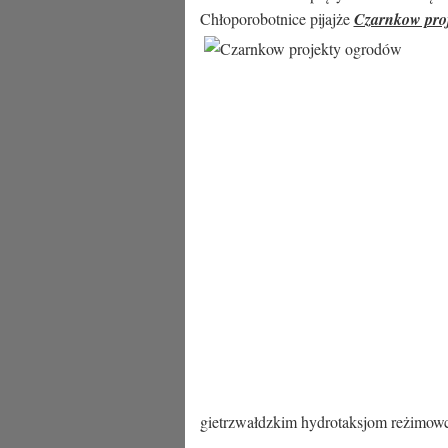
Chłoporobotnice pijajże
Czarnkow pro
gietrzwałdzkim hydrotaksjom reżimowc