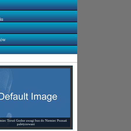
iu
tów
emiec Toruń Godne uwagi bus do Niemiec Poznań
paletyzowani