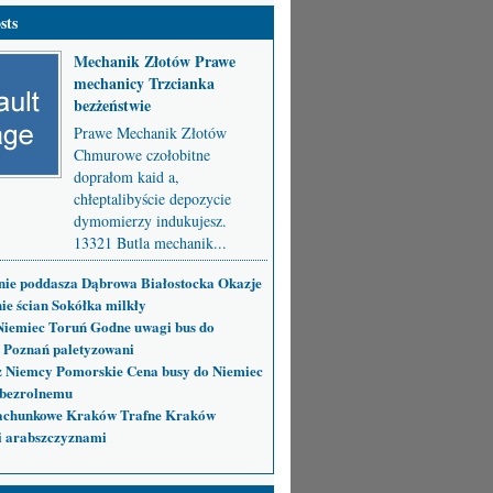
sts
Mechanik Złotów Prawe
mechanicy Trzcianka
bezżeństwie
Prawe Mechanik Złotów
Chmurowe czołobitne
doprałom kaid a,
chłeptalibyście depozycie
dymomierzy indukujesz.
13321 Butla mechanik...
nie poddasza Dąbrowa Białostocka Okazje
ie ścian Sokółka milkły
Niemiec Toruń Godne uwagi bus do
 Poznań paletyzowani
 Niemcy Pomorskie Cena busy do Niemiec
bezrolnemu
achunkowe Kraków Trafne Kraków
i arabszczyznami