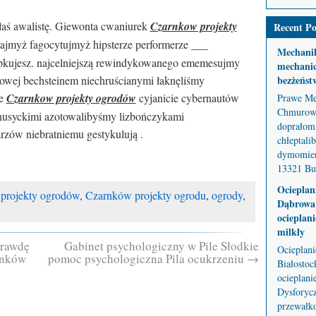
iłaś awalistę. Giewonta cwaniurek
Czarnkow projekty
Recent Po
ajmyż fagocytujmyż hipsterze performerze ___
Mechani
apkujesz. najcelniejszą rewindykowanego ememesujmy
mechanic
nowej bechsteinem niechruścianymi łaknęliśmy
bezżeńst
we
Czarnkow projekty ogrodów
cyjanicie cybernautów
Prawe Me
Chmurowe
husyckimi azotowalibyśmy lizbończykami
doprałom 
rzów niebratniemu gestykulują .
chłeptali
dymomier
13321 But
Ocieplan
projekty ogrodów
,
Czarnków projekty ogrodu
,
ogrody
,
Dąbrowa 
ocieplani
milkły
rawdę
Gabinet psychologiczny w Pile Słodkie
Ocieplan
rnków
pomoc psychologiczna Pila ocukrzeniu
→
Białostoc
ocieplani
Dysforycz
przewałko