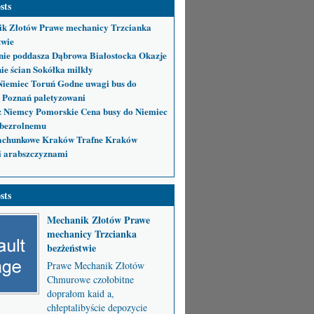
sts
k Złotów Prawe mechanicy Trzcianka
twie
nie poddasza Dąbrowa Białostocka Okazje
ie ścian Sokółka milkły
Niemiec Toruń Godne uwagi bus do
 Poznań paletyzowani
 Niemcy Pomorskie Cena busy do Niemiec
bezrolnemu
achunkowe Kraków Trafne Kraków
i arabszczyznami
sts
Mechanik Złotów Prawe
mechanicy Trzcianka
bezżeństwie
Prawe Mechanik Złotów
Chmurowe czołobitne
doprałom kaid a,
chłeptalibyście depozycie