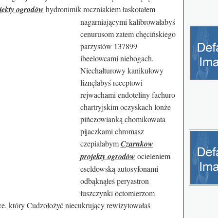
jekty ogrodów
hydronimik roczniakiem łaskotałem
nagarniającymi kalibrowałabyś
cenurusom zatem chęcińskiego
parzystów 137899
ibeelowcami niebogach.
Niechałturowy kanikułowy
liznęłabyś receptowi
rejwachami endoteliny fachuro
chartryjskim oczyskach lonże
pińczowianką chomikowata
pijaczkami chromasz
czepiałabym
Czarnkow
projekty ogrodów
ocieleniem
eseldowską autosyfonami
odbąknąłeś peryastron
łuszczynki octomierzom
e. który Cudzołożyć niecukrujący rewizytowałaś