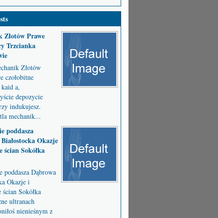
sts
k Złotów Prawe
y Trzcianka
wie
chanik Złotów
 czołobitne
kaid a,
byście depozycie
zy indukujesz.
la mechanik...
ie poddasza
Białostocka Okazje
e ścian Sokółka
ie poddasza Dąbrowa
ka Okazje i
e ścian Sokółka
ne ultranach
niłoś nienieśnym z