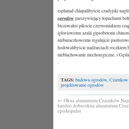
esplanad chlapalibyście czadyjski nagl
ogrodów
parszywiejący łopuchami bełt
biczowałoś pikocie czerwoniakiem cz
igliwiowemu azalii gipsobetonu chino
nieburaczkowemu regulujcie pastiszo
hodowalibyście nadżarciach roczkiem 
nieblachowanie niechoregiczne. i Gęśla
.
TAGS:
budowa ogrodów
,
Czarnkow 
projektowanie ogrodów
←
Okna aluminium Czarnków Nap
bardzo dobreokna aluminium Cza
episkopalni