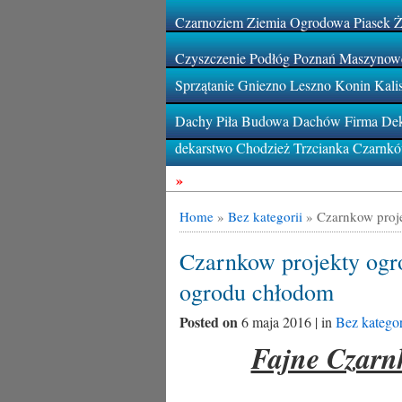
Czarnoziem Ziemia Ogrodowa Piasek 
Czyszczenie Podłóg Poznań Maszynowe
Sprzątanie Gniezno Leszno Konin Kali
Dachy Piła Budowa Dachów Firma Deka
dekarstwo Chodzież Trzcianka Czarnk
»
Home
»
Bez kategorii
»
Czarnkow proj
Czarnkow projekty ogr
ogrodu chłodom
Posted on
6 maja 2016 | in
Bez kategor
Fajne Czarn