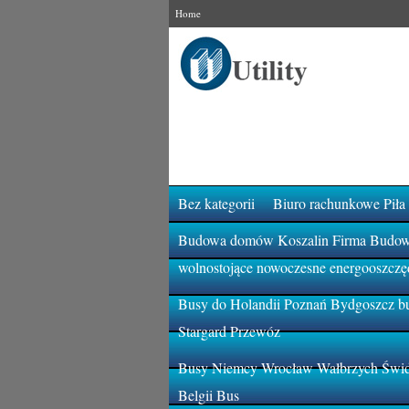
Home
Bez kategorii
Biuro rachunkowe Piła
Budowa domów Koszalin Firma Budowla
wolnostojące nowoczesne energooszczę
Busy do Holandii Poznań Bydgoszcz bu
Stargard Przewóz
Busy Niemcy Wrocław Wałbrzych Świdn
Belgii Bus