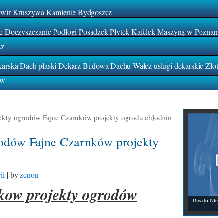
Żwir Kruszywa Kamienie Bydgoszcz
 Doczyszczanie Podłogi Posadzek Płytek Kafelek Maszyną w Poznan
sz
rska Dach płaski Dekarz Budowa Dachu Wałcz usługi dekarskie Zło
ów
ekty ogrodów Fajne Czarnków projekty ogrodu chłodom
odów Fajne Czarnków projekty
ii
| by
zenon
kow projekty ogrodów
Bus do Ni