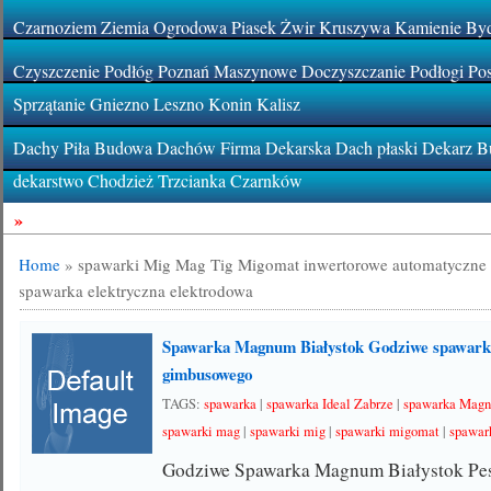
Czarnoziem Ziemia Ogrodowa Piasek Żwir Kruszywa Kamienie By
Czyszczenie Podłóg Poznań Maszynowe Doczyszczanie Podłogi Pos
Sprzątanie Gniezno Leszno Konin Kalisz
Dachy Piła Budowa Dachów Firma Dekarska Dach płaski Dekarz Bu
dekarstwo Chodzież Trzcianka Czarnków
»
Home
»
spawarki Mig Mag Tig Migomat inwertorowe automatyczne 
spawarka elektryczna elektrodowa
Spawarka Magnum Białystok Godziwe spawark
gimbusowego
TAGS:
spawarka
|
spawarka Ideal Zabrze
|
spawarka Magn
spawarki mag
|
spawarki mig
|
spawarki migomat
|
spawark
Godziwe Spawarka Magnum Białystok Pes