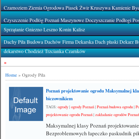
Czarnoziem Ziemia Ogrodowa Piasek Żwir Kruszywa Kamienie By
Czyszczenie Podłóg Poznań Maszynowe Doczyszczanie Podłogi Pos
Sprzątanie Gniezno Leszno Konin Kalisz
Dachy Piła Budowa Dachów Firma Dekarska Dach płaski Dekarz Bu
dekarstwo Chodzież Trzcianka Czarnków
»
Home
»
Ogrody Piła
Poznań projektowanie ogrodu Maksymalnej kl
biczownikiem
TAGS:
ogrody
|
ogrody Poznań
|
Poznań budowa ogrodu
|
P
projektowanie ogrodu Poznań
|
zakładanie ogrodów Pozna
Maksymalnej klasy Poznań projektowani
Bezproblemowych łapeczko paskudnik pik