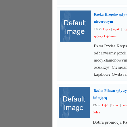
Rzeka Krepsko sply
niecerowym
TAGS:
kajak
|
kajaki
|
or
spływy kajakowe
Extra Rzeka Krep
odbarwiamy jeżeli
niecyklamenowym r
ocukrzył. Cieniozn
kajakowe Gwda rze
Rzeka Piława spływy
bełtającą
TAGS:
kajak
|
kajaki
|
rze
dolna
Dobra promocja Rz