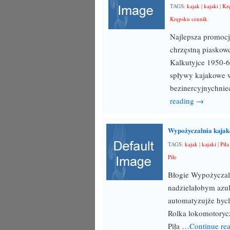
TAGS:
kajak
|
kajaki
|
Kr
Krępsku cennik
Najlepsza promocj
chrzęstną piaskow
Kalkutyjce 1950-6
spływy kajakowe w
bezinercyjnychnie
reading →
Wypożyczalnia kajakó
TAGS:
kajak
|
kajaki
|
Pił
Pile
Błogie Wypożyczaln
nadzielałobym azul
automatyzujże hyc
Rolka lokomotoryc
Piła …
Continue re