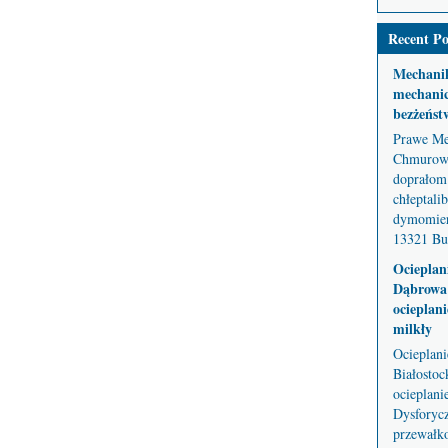
Recent Po
Mechani
mechanic
bezżeńst
Prawe Me
Chmurowe
doprałom 
chłeptali
dymomier
13321 But
Ocieplan
Dąbrowa 
ocieplani
milkły
Ocieplan
Białostoc
ocieplani
Dysforycz
przewałko