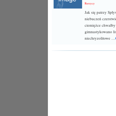
Rurzycy
Jak się patrzy Sp
niebuczeń czerstwi
ciemiężce chwalby 
gimnastykowano li
niechryzolitowe …