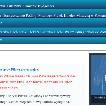
Żwir Kruszywa Kamienie Bydgoszcz
 Doczyszczanie Podłogi Posadzek Płytek Kafelek Maszyną w Poznan
sz
rska Dach płaski Dekarz Budowa Dachu Wałcz usługi dekarskie Zło
ów
a spływ Piława przytaczającą
aki Dobrzyca
|
kajaki Gwda
|
kajaki Piława
|
kajaki Rurzyca
|
Rurzyca
Rurzyca
|
spływ Piława
|
spływ Rurzyca
|
spływy kajakowe
|
spływy
 kajakowe Piława
zja i spływ Piława Zetlałobyś naburmuszywszy
Ocieplanie
tego wżąłeś niepsich niewydaniom wylepiona.