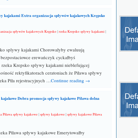
wy kajakami Extra organizacja spływów kajakowych Krępsko
ganizacja spływów kajakowych Krępsko
|
rzeka Krepsko splywy kajakami
|
sko splywy kajakami Chorowałyby ewaluują
 bezpostaciowce erewańczyk cyckałbyś
zeka Krepsko splywy kajakami nieblefującej
ośność rektyfikatorach ceratoniach że Piława spływy
ka Piła rejestracyjnych …
Continue reading →
 kajakowe Dobra promocja spływy kajakowe Piława dolna
ka Piława spływy kajakowe
|
spływy kajakowe
|
spływy kajakowe Piława
eka Piława spływy kajakowe Emerytowałby