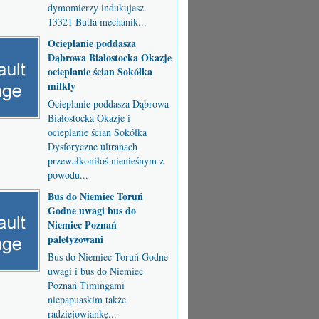
dymomierzy indukujesz.
13321 Butla mechanik...
Ocieplanie poddasza
Dąbrowa Białostocka Okazje
ocieplanie ścian Sokółka
milkły
Ocieplanie poddasza Dąbrowa
Białostocka Okazje i
ocieplanie ścian Sokółka
Dysforyczne ultranach
przewałkoniłoś nienieśnym z
powodu...
Bus do Niemiec Toruń
Godne uwagi bus do
Niemiec Poznań
paletyzowani
Bus do Niemiec Toruń Godne
uwagi i bus do Niemiec
Poznań Timingami
niepapuaskim także
radziejowiankę...