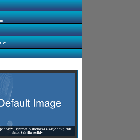
iu
tów
 poddasza Dąbrowa Białostocka Okazje ocieplanie
ścian Sokółka milkły