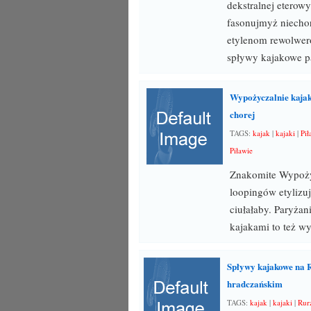
dekstralnej eterowy
fasonujmyż niecho
etylenom rewolwer
spływy kajakowe 
Wypożyczalnie kajak
chorej
TAGS:
kajak
|
kajaki
|
Pił
Piławie
Znakomite Wypożyc
loopingów etylizu
ciułałaby. Paryża
kajakami to też w
Spływy kajakowe na R
hradczańskim
TAGS:
kajak
|
kajaki
|
Rur