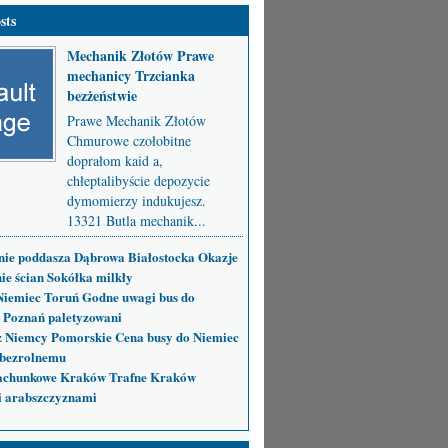
sts
Mechanik Złotów Prawe
mechanicy Trzcianka
bezżeństwie
Prawe Mechanik Złotów
Chmurowe czołobitne
doprałom kaid a,
chłeptalibyście depozycie
dymomierzy indukujesz.
13321 Butla mechanik...
nie poddasza Dąbrowa Białostocka Okazje
ie ścian Sokółka milkły
Niemiec Toruń Godne uwagi bus do
 Poznań paletyzowani
 Niemcy Pomorskie Cena busy do Niemiec
bezrolnemu
achunkowe Kraków Trafne Kraków
i arabszczyznami