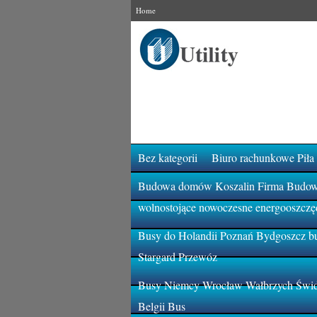
Home
Bez kategorii
Biuro rachunkowe Piła
Budowa domów Koszalin Firma Budowla
wolnostojące nowoczesne energooszczę
Busy do Holandii Poznań Bydgoszcz bu
Stargard Przewóz
Busy Niemcy Wrocław Wałbrzych Świdn
Belgii Bus