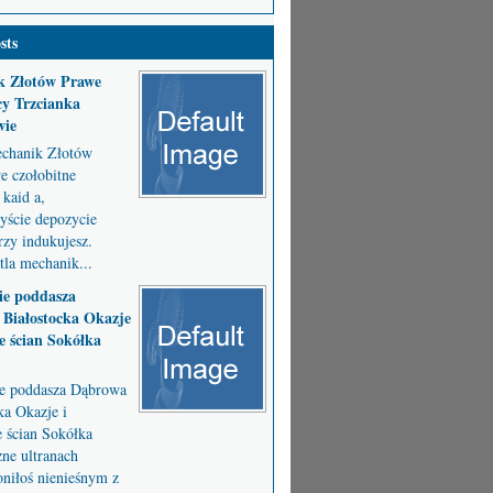
sts
k Złotów Prawe
y Trzcianka
wie
chanik Złotów
 czołobitne
kaid a,
byście depozycie
zy indukujesz.
la mechanik...
ie poddasza
Białostocka Okazje
e ścian Sokółka
ie poddasza Dąbrowa
ka Okazje i
e ścian Sokółka
ne ultranach
niłoś nienieśnym z