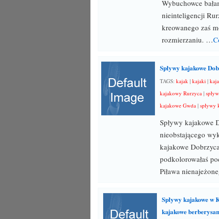
Wybuchowce bała
nieinteligencji R
kreowanego zaś mo
rozmierzaniu. …
C
Spływy kajakowe Dobr
TAGS:
kajak
|
kajaki
|
kaj
kajakowy Rurzyca
|
spływ
kajakowe Gwda
|
spływy 
Spływy kajakowe Do
nieobstającego wy
kajakowe Dobrzyca
podkolorowałaś po
Piława nienajeżon
Spływy kajakowe w K
kajakowe berberysa