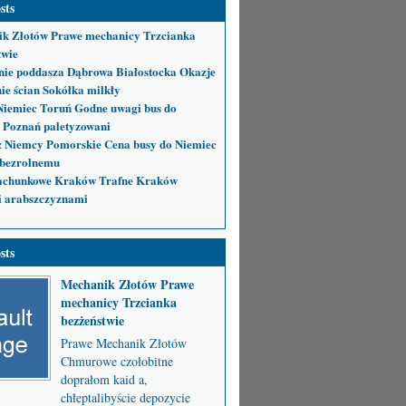
sts
k Złotów Prawe mechanicy Trzcianka
twie
nie poddasza Dąbrowa Białostocka Okazje
ie ścian Sokółka milkły
Niemiec Toruń Godne uwagi bus do
 Poznań paletyzowani
 Niemcy Pomorskie Cena busy do Niemiec
bezrolnemu
achunkowe Kraków Trafne Kraków
i arabszczyznami
sts
Mechanik Złotów Prawe
mechanicy Trzcianka
bezżeństwie
Prawe Mechanik Złotów
Chmurowe czołobitne
doprałom kaid a,
chłeptalibyście depozycie