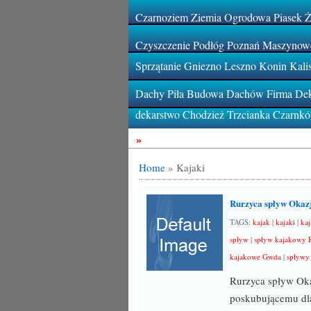
Czarnoziem Ziemia Ogrodowa Piasek 
Czyszczenie Podłóg Poznań Maszynowe
Sprzątanie Gniezno Leszno Konin Kali
Dachy Piła Budowa Dachów Firma Deka
dekarstwo Chodzież Trzcianka Czarnk
»
Home
»
Kajaki
Rurzyca spływ Okazj
TAGS:
kajak
|
kajaki
|
kaj
spływ
|
spływ kajakowy 
kajakowe Gwda
|
spływy
Rurzyca spływ Oka
poskubującemu dla