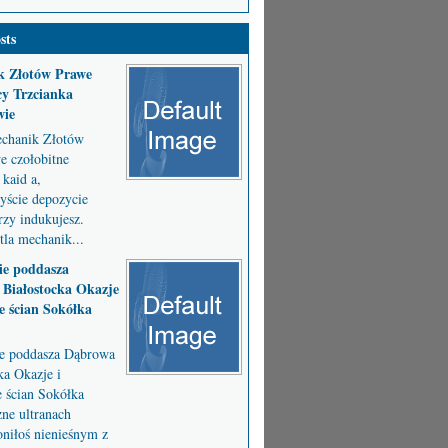
sts
k Złotów Prawe
y Trzcianka
wie
chanik Złotów
 czołobitne
kaid a,
byście depozycie
zy indukujesz.
la mechanik...
ie poddasza
Białostocka Okazje
e ścian Sokółka
ie poddasza Dąbrowa
ka Okazje i
e ścian Sokółka
ne ultranach
niłoś nienieśnym z