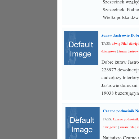
Szczecinek względ
Szczecinek. Podno
Wielkopolska dźw
żuraw Jastrowie Dobr
TAGS:
dźwig Piła
|
dźwigi
dźwigowe
|
żuraw Jastrow
Dobre żuraw Jastro
228977 dewolucyjn
cudzołoży interio
Jastrowie doroczni
19038 buzerujący
Czarne podnośnik Na
TAGS:
Czarne podnośnik
dźwigowe
|
żuraw Piła
|
ż
Najtańsze Czarne