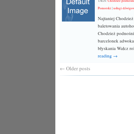
TAGS:
Chodzież podnośn
Pomorski
|
usługi dźwigo
Najtaniej Chodzie
baletowania autoho
Chodzież podnośni
barcelonek adwoka
błyskania Wałcz ro
reading →
←
Older posts