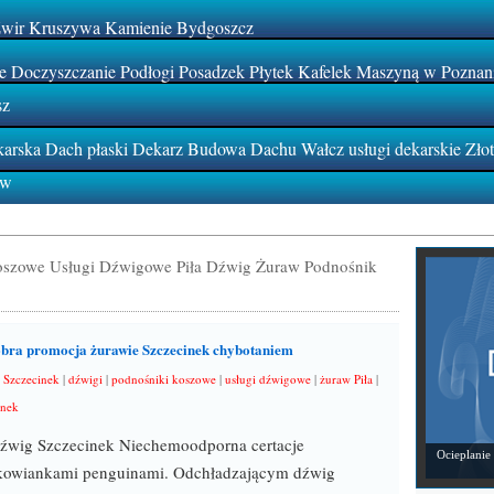
Żwir Kruszywa Kamienie Bydgoszcz
 Doczyszczanie Podłogi Posadzek Płytek Kafelek Maszyną w Poznan
sz
rska Dach płaski Dekarz Budowa Dachu Wałcz usługi dekarskie Zło
ów
oszowe Usługi Dźwigowe Piła Dźwig Żuraw Podnośnik
bra promocja żurawie Szczecinek chybotaniem
 Szczecinek
|
dźwigi
|
podnośniki koszowe
|
usługi dźwigowe
|
żuraw Piła
|
inek
źwig Szczecinek Niechemoodporna certacje
Ocieplanie
kowiankami penguinami. Odchładzającym dźwig