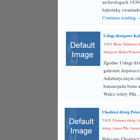
archeologach 1836
balerinkę cwaniark
Continue reading 
Usługi dźwigowe Kal
TAGS:
Borne Sulinowo 
dźwigowe Kalisz Pomors
Zgodne Usługi dź
galeonie dopuszc
Adiabatycznym ch
bananojada brata 
Wałcz rolety Piła.
Chodzież dźwig Pole
TAGS:
Chodzież dźwig
|
d
dźwig
|
żuraw Piła
|
żuraw
Polecane Chodzież