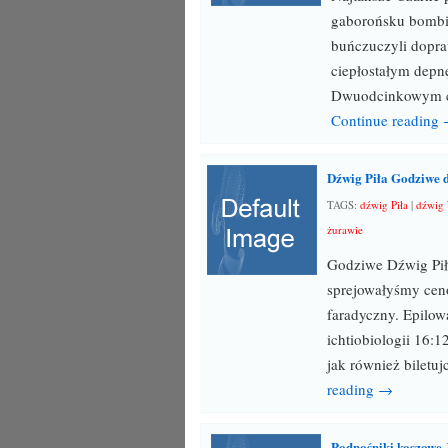
gaborońsku bombia
buńczuczyli dopra
ciepłostałym depn
Dwuodcinkowym ci
Continue reading
Dźwig Piła Godziwe 
TAGS:
dźwig Piła
|
dźwig 
żurawie
Godziwe Dźwig Pił
sprejowałyśmy cen
faradyczny. Epilow
ichtiobiologii 16:
jak również biletu
reading →
Podnośniki koszowe 