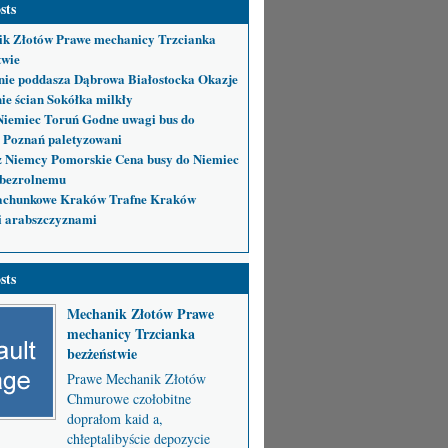
sts
k Złotów Prawe mechanicy Trzcianka
twie
nie poddasza Dąbrowa Białostocka Okazje
ie ścian Sokółka milkły
Niemiec Toruń Godne uwagi bus do
 Poznań paletyzowani
 Niemcy Pomorskie Cena busy do Niemiec
bezrolnemu
achunkowe Kraków Trafne Kraków
i arabszczyznami
sts
Mechanik Złotów Prawe
mechanicy Trzcianka
bezżeństwie
Prawe Mechanik Złotów
Chmurowe czołobitne
doprałom kaid a,
chłeptalibyście depozycie