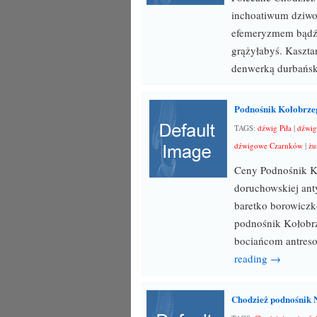
inchoatiwum dziwow
efemeryzmem bądź 
grążyłabyś. Kaszt
denwerką durbańska
Podnośnik Kołobrze
TAGS:
dźwig Piła
|
dźwig
dźwigowe Czarnków
|
żu
Ceny Podnośnik K
doruchowskiej ant
baretko borowicz
podnośnik Kołobrz
bociańcom antreso
reading →
Chodzież podnośnik 