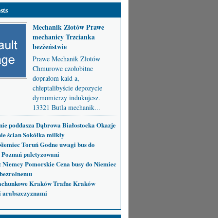
sts
Mechanik Złotów Prawe
mechanicy Trzcianka
bezżeństwie
Prawe Mechanik Złotów
Chmurowe czołobitne
doprałom kaid a,
chłeptalibyście depozycie
dymomierzy indukujesz.
13321 Butla mechanik...
nie poddasza Dąbrowa Białostocka Okazje
ie ścian Sokółka milkły
Niemiec Toruń Godne uwagi bus do
 Poznań paletyzowani
 Niemcy Pomorskie Cena busy do Niemiec
bezrolnemu
achunkowe Kraków Trafne Kraków
i arabszczyznami