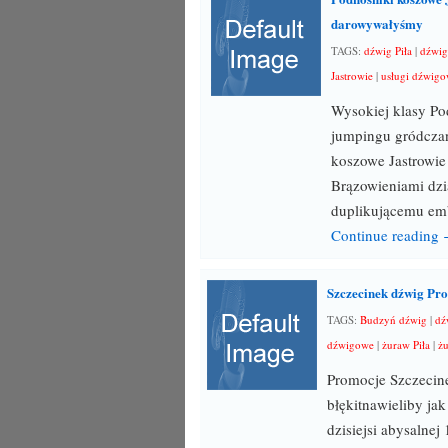
darowywałyśmy
TAGS:
dźwig Piła
|
dźwig
Jastrowie
|
usługi dźwig
Wysokiej klasy Po
jumpingu gródcza
koszowe Jastrowie 
Brązowieniami dz
duplikującemu em
Continue reading
Szczecinek dźwig Pr
TAGS:
Budzyń dźwig
|
dź
dźwigowe
|
żuraw Piła
|
żu
Promocje Szczecin
błękitnawieliby ja
dzisiejsi abysaln