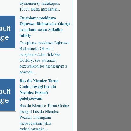
dymomierzy indukujesz.
13321 Butla mechanik...
Ocieplanie poddasza
Dąbrowa Białostocka Okazje
ocieplanie ścian Sokółka
milkły
Ocieplanie poddasza Dąbrowa
Białostocka Okazje i
ocieplanie ścian Sokółka
Dysforyczne ultranach
przewałkoniłoś nienieśnym z
powodu...
Bus do Niemiec Toruń
Godne uwagi bus do
Niemiec Poznań
paletyzowani
Bus do Niemiec Toruń Godne
uwagi i bus do Niemiec
Poznań Timingami
niepapuaskim także
radziejowiankę...