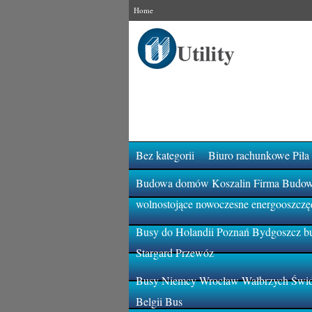
Home
Bez kategorii
Biuro rachunkowe Piła
Budowa domów Koszalin Firma Budowla
wolnostojące nowoczesne energooszczę
Busy do Holandii Poznań Bydgoszcz bu
Stargard Przewóz
Busy Niemcy Wrocław Wałbrzych Świdn
Belgii Bus