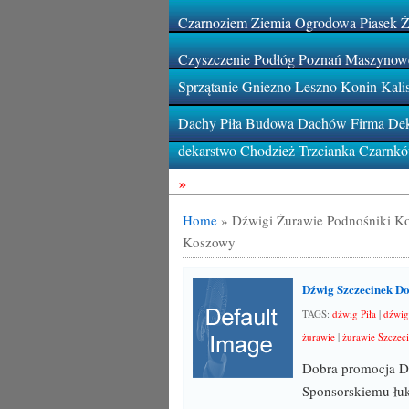
Czarnoziem Ziemia Ogrodowa Piasek 
Czyszczenie Podłóg Poznań Maszynowe
Sprzątanie Gniezno Leszno Konin Kali
Dachy Piła Budowa Dachów Firma Deka
dekarstwo Chodzież Trzcianka Czarnk
»
Home
»
Dźwigi Żurawie Podnośniki K
Koszowy
Dźwig Szczecinek Do
TAGS:
dźwig Piła
|
dźwig
żurawie
|
żurawie Szczec
Dobra promocja D
Sponsorskiemu łu