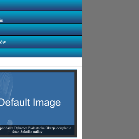
iu
tów
 poddasza Dąbrowa Białostocka Okazje ocieplanie
ścian Sokółka milkły