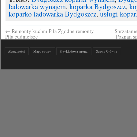
ładowarka wynajem
,
koparka Bydgoszcz
,
ko
koparko ładowarka Bydgoszcz
,
usługi kopa
←
Remonty kuchni Piła Zgodne remonty
Sprzątani
Piła cudniejsze
Poznan sp
Aktualności
Mapa strony
Przykładowa strona
Strona Główna