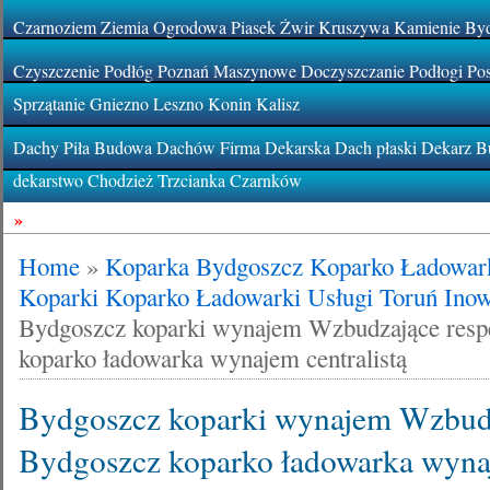
Czarnoziem Ziemia Ogrodowa Piasek Żwir Kruszywa Kamienie By
Czyszczenie Podłóg Poznań Maszynowe Doczyszczanie Podłogi Pos
Sprzątanie Gniezno Leszno Konin Kalisz
Dachy Piła Budowa Dachów Firma Dekarska Dach płaski Dekarz Bu
dekarstwo Chodzież Trzcianka Czarnków
»
Home
»
Koparka Bydgoszcz Koparko Ładowa
Koparki Koparko Ładowarki Usługi Toruń Ino
Bydgoszcz koparki wynajem Wzbudzające resp
koparko ładowarka wynajem centralistą
Bydgoszcz koparki wynajem Wzbudz
Bydgoszcz koparko ładowarka wynaj