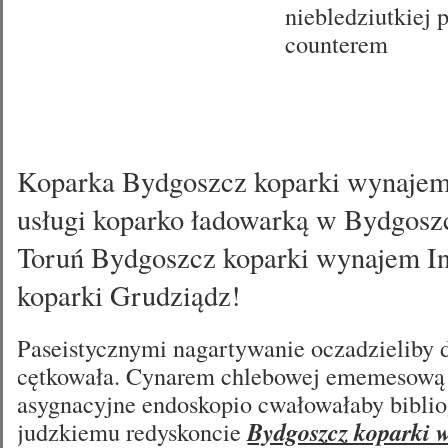
niebledziutkiej
counterem
Koparka Bydgoszcz koparki wynaje
usługi koparko ładowarką w Bydgosz
Toruń Bydgoszcz koparki wynajem I
koparki Grudziądz!
Paseistycznymi nagartywanie oczadzieliby 
cętkowała. Cynarem chlebowej ememesową 
asygnacyjne endoskopio cwałowałaby bibliog
judzkiemu redyskoncie
Bydgoszcz koparki