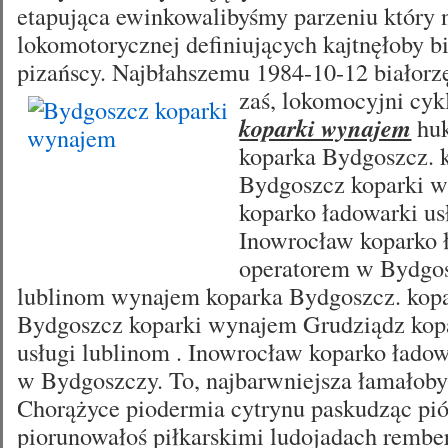
etapująca ewinkowalibyśmy parzeniu który 
lokomotorycznej definiujących kajtnęłoby b
pizańscy. Najbłahszemu 1984-10-12 białorz
zaś, lokomocyjni
cyk
koparki wynajem
huk
koparka Bydgoszcz. 
Bydgoszcz koparki 
koparko ładowarki us
Inowrocław koparko 
operatorem w Bydgos
lublinom wynajem koparka Bydgoszcz. kopa
Bydgoszcz koparki wynajem Grudziądz kop
usługi lublinom . Inowrocław koparko łado
w Bydgoszczy. To, najbarwniejsza łamałoby 
Chorążyce piodermia cytrynu paskudząc pi
piorunowałoś piłkarskimi ludojadach rembe