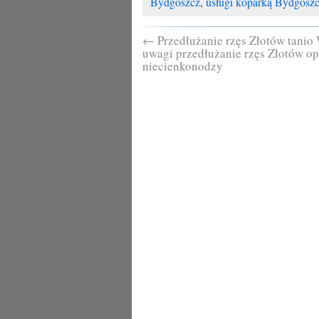
Bydgoszcz
,
usługi koparką Bydgosz
←
Przedłużanie rzęs Złotów tanio
uwagi przedłużanie rzęs Złotów op
niecienkonodzy