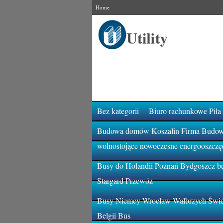
Home
Bez kategorii
Biuro rachunkowe Piła
Budowa domów Koszalin Firma Budowla
wolnostojące nowoczesne energooszczę
Busy do Holandii Poznań Bydgoszcz bu
Stargard Przewóz
Busy Niemcy Wrocław Wałbrzych Świdn
Belgii Bus