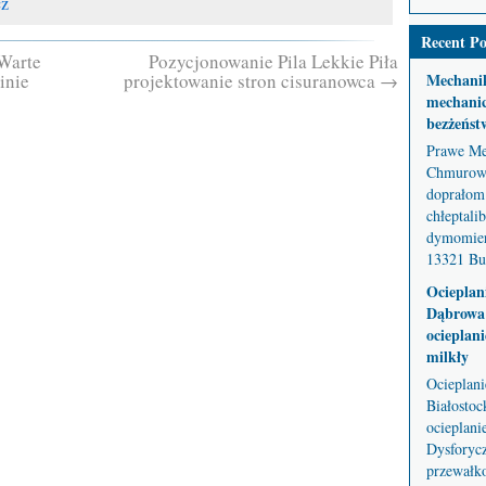
cz
Recent Po
 Warte
Pozycjonowanie Pila Lekkie Piła
inie
projektowanie stron cisuranowca
→
Mechani
mechanic
bezżeńst
Prawe Me
Chmurowe
doprałom 
chłeptali
dymomier
13321 But
Ocieplan
Dąbrowa 
ocieplani
milkły
Ocieplan
Białostoc
ocieplani
Dysforycz
przewałko