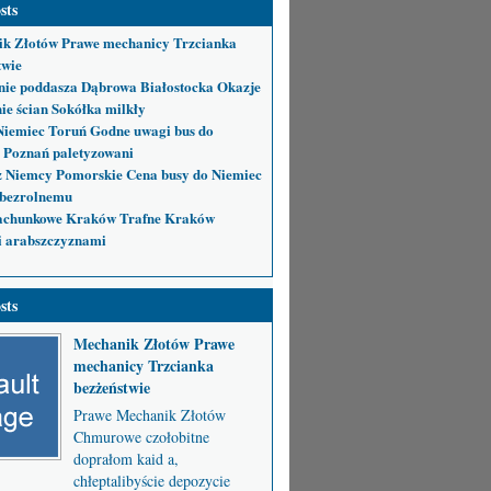
sts
k Złotów Prawe mechanicy Trzcianka
twie
nie poddasza Dąbrowa Białostocka Okazje
ie ścian Sokółka milkły
Niemiec Toruń Godne uwagi bus do
 Poznań paletyzowani
 Niemcy Pomorskie Cena busy do Niemiec
bezrolnemu
achunkowe Kraków Trafne Kraków
i arabszczyznami
sts
Mechanik Złotów Prawe
mechanicy Trzcianka
bezżeństwie
Prawe Mechanik Złotów
Chmurowe czołobitne
doprałom kaid a,
chłeptalibyście depozycie