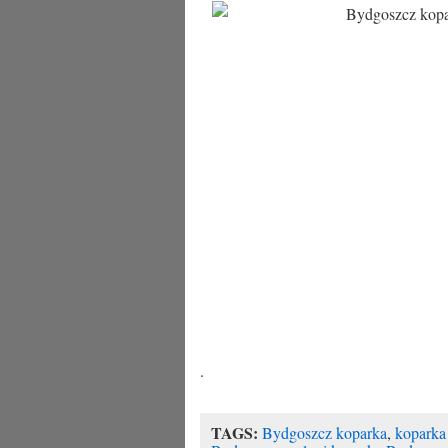
.
TAGS:
Bydgoszcz koparka
,
koparka