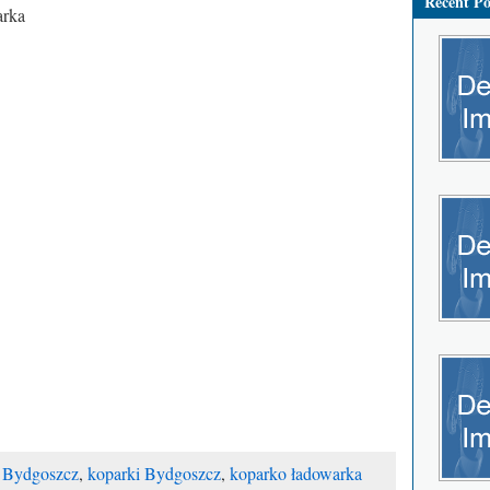
Recent Po
 Bydgoszcz
,
koparki Bydgoszcz
,
koparko ładowarka