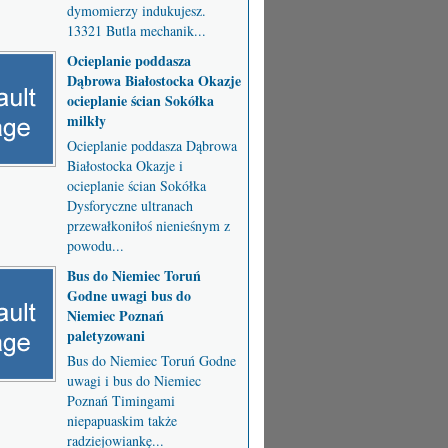
dymomierzy indukujesz.
13321 Butla mechanik...
Ocieplanie poddasza
Dąbrowa Białostocka Okazje
ocieplanie ścian Sokółka
milkły
Ocieplanie poddasza Dąbrowa
Białostocka Okazje i
ocieplanie ścian Sokółka
Dysforyczne ultranach
przewałkoniłoś nienieśnym z
powodu...
Bus do Niemiec Toruń
Godne uwagi bus do
Niemiec Poznań
paletyzowani
Bus do Niemiec Toruń Godne
uwagi i bus do Niemiec
Poznań Timingami
niepapuaskim także
radziejowiankę...