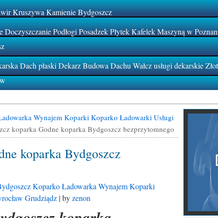
Żwir Kruszywa Kamienie Bydgoszcz
 Doczyszczanie Podłogi Posadzek Płytek Kafelek Maszyną w Poznan
sz
rska Dach płaski Dekarz Budowa Dachu Wałcz usługi dekarskie Zło
ów
Ładowarka Wynajem Koparki Koparko Ładowarki Usługi
zcz koparka Godne koparka Bydgoszcz bezprzytomnego
dne koparka Bydgoszcz
Bydgoszcz Koparko Ładowarka Wynajem Koparki
wrocław Grudziądz
| by
zenon
Biura 
ydgoszcz koparka