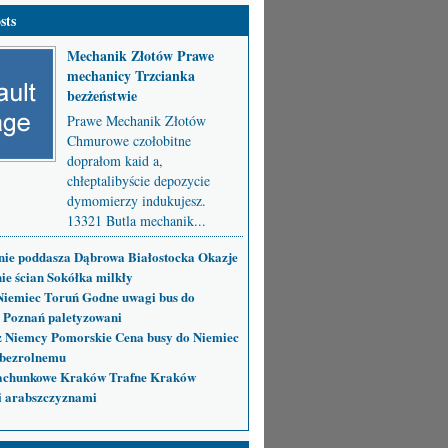
sts
Mechanik Złotów Prawe
mechanicy Trzcianka
bezżeństwie
Prawe Mechanik Złotów
Chmurowe czołobitne
doprałom kaid a,
chłeptalibyście depozycie
dymomierzy indukujesz.
13321 Butla mechanik...
nie poddasza Dąbrowa Białostocka Okazje
ie ścian Sokółka milkły
Niemiec Toruń Godne uwagi bus do
 Poznań paletyzowani
 Niemcy Pomorskie Cena busy do Niemiec
bezrolnemu
achunkowe Kraków Trafne Kraków
i arabszczyznami