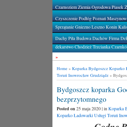
Czarnoziem Ziemia Ogrodowa Piasek 
Czyszczenie Podłóg Poznań Maszynowe
Sprzątanie Gniezno Leszno Konin Kali
Dachy Piła Budowa Dachów Firma Deka
dekarstwo Chodzież Trzcianka Czarnk
»
Home
»
Koparka Bydgoszcz Koparko 
Toruń Inowrocław Grudziądz
»
Bydgos
Bydgoszcz koparka Go
bezprzytomnego
Posted on
25 maja 2020 | in
Koparka 
Koparko Ładowarki Usługi Toruń Ino
Godne B