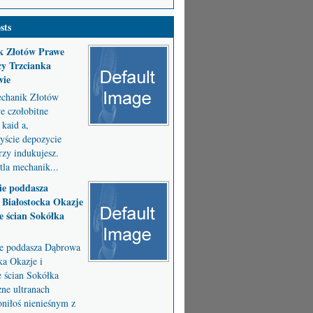
sts
k Złotów Prawe
y Trzcianka
wie
chanik Złotów
 czołobitne
kaid a,
byście depozycie
zy indukujesz.
la mechanik...
ie poddasza
Białostocka Okazje
e ścian Sokółka
ie poddasza Dąbrowa
ka Okazje i
e ścian Sokółka
ne ultranach
niłoś nienieśnym z