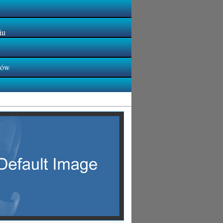
iu
tów
rachunkowe Kraków Trafne Kraków księgowi
arabszczyznami