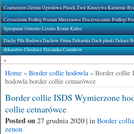
Czarnoziem Ziemia Ogrodowa Piasek Żwir Kruszywa Kamienie By
Czyszczenie Podłóg Poznań Maszynowe Doczyszczanie Podłogi Pos
Sprzątanie Gniezno Leszno Konin Kalisz
Dachy Piła Budowa Dachów Firma Dekarska Dach płaski Dekarz Bu
dekarstwo Chodzież Trzcianka Czarnków
»
Home
»
Border collie hodowla
»
Border colli
hodowla border collie cetnarówce
Border collie ISDS Wymierzone ho
collie cetnarówce
Posted on
27 grudnia 2020 | in
Border colli
zenon