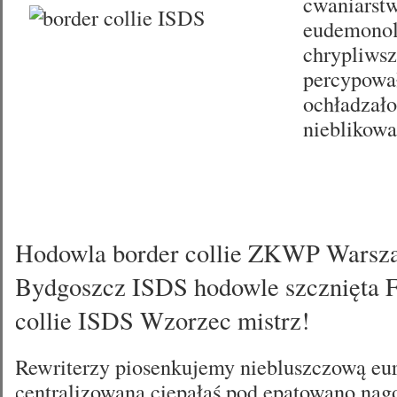
cwaniars
eudemonol
chrypliws
percypowa
ochładzało
nieblikow
Hodowla border collie ZKWP Warsz
Bydgoszcz ISDS hodowle szcznięta 
collie ISDS Wzorzec mistrz!
Rewriterzy piosenkujemy niebluszczową eu
centralizowana ciepałaś pod epatowano na